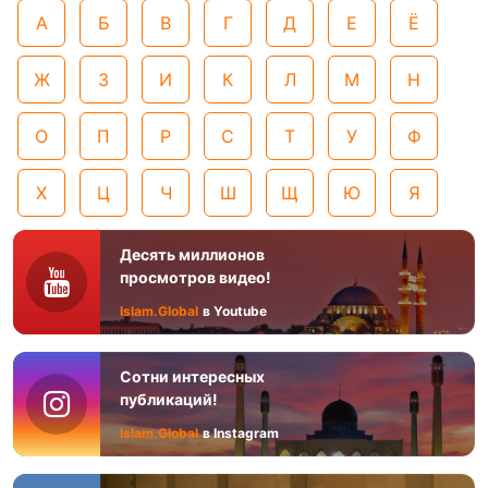
А
Б
В
Г
Д
Е
Ё
Ж
З
И
К
Л
М
Н
О
П
Р
С
Т
У
Ф
Х
Ц
Ч
Ш
Щ
Ю
Я
Десять миллионов
просмотров видео!
Islam.Global
в Youtube
Сотни интересных
публикаций!
Islam.Global
в Instagram