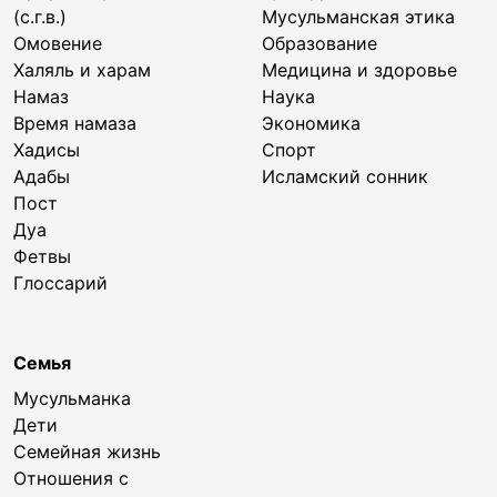
(с.г.в.)
Мусульманская этика
Омовение
Образование
Халяль и харам
Медицина и здоровье
Намаз
Наука
Время намаза
Экономика
Хадисы
Спорт
Адабы
Исламский сонник
Пост
Дуа
Фетвы
Глоссарий
Семья
Мусульманка
Дети
Семейная жизнь
Отношения с