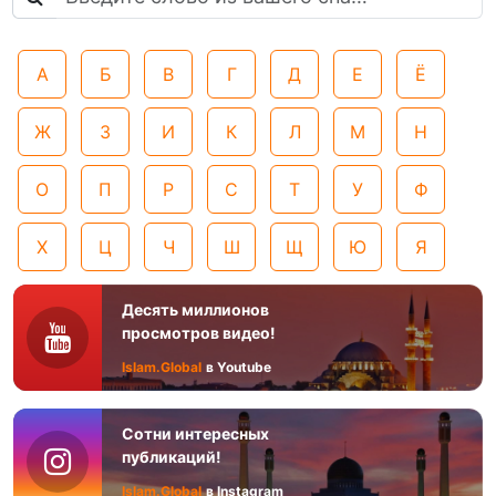
А
Б
В
Г
Д
Е
Ё
Ж
З
И
К
Л
М
Н
О
П
Р
С
Т
У
Ф
Х
Ц
Ч
Ш
Щ
Ю
Я
Десять миллионов
просмотров видео!
Islam.Global
в Youtube
Сотни интересных
публикаций!
Islam.Global
в Instagram