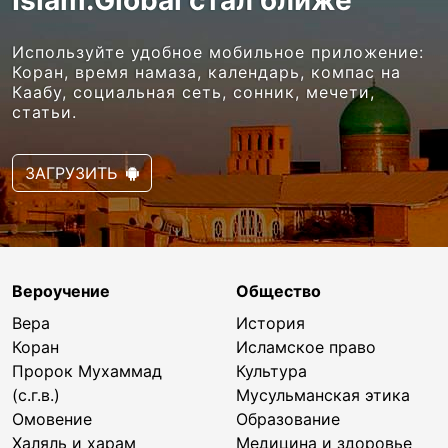
Используйте удобное мобильное приложение:
Коран, время намаза, календарь, компас на
Каабу, социальная сеть, сонник, мечети,
статьи.
ЗАГРУЗИТЬ
Вероучение
Общество
Вера
История
Коран
Исламское право
Пророк Мухаммад
Культура
(с.г.в.)
Мусульманская этика
Омовение
Образование
Халяль и харам
Медицина и здоровье