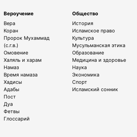
Вероучение
Общество
Вера
История
Коран
Исламское право
Пророк Мухаммад
Культура
(с.г.в.)
Мусульманская этика
Омовение
Образование
Халяль и харам
Медицина и здоровье
Намаз
Наука
Время намаза
Экономика
Хадисы
Спорт
Адабы
Исламский сонник
Пост
Дуа
Фетвы
Глоссарий