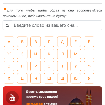
Для того чтобы найти образ из сна воспользуйтесь
поиском ниже, либо нажмите на букву:
А
Б
В
Г
Д
Е
Ё
Ж
З
И
К
Л
М
Н
О
П
Р
С
Т
У
Ф
Х
Ц
Ч
Ш
Щ
Ю
Я
Десять миллионов
просмотров видео!
Islam.Global
в Youtube