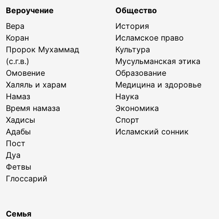
Вероучение
Общество
Вера
История
Коран
Исламское право
Пророк Мухаммад
Культура
(с.г.в.)
Мусульманская этика
Омовение
Образование
Халяль и харам
Медицина и здоровье
Намаз
Наука
Время намаза
Экономика
Хадисы
Спорт
Адабы
Исламский сонник
Пост
Дуа
Фетвы
Глоссарий
Семья