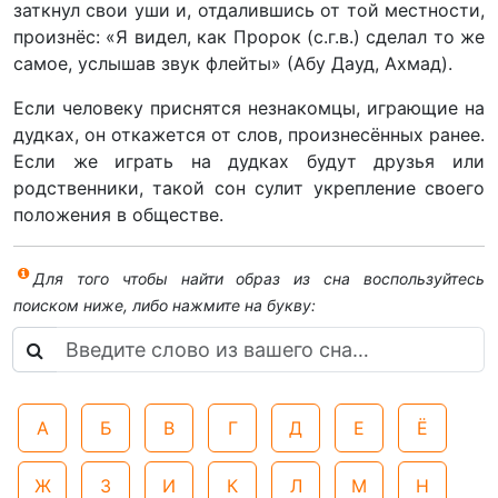
заткнул свои уши и, отдалившись от той местности,
произнёс: «Я видел, как Пророк (с.г.в.) сделал то же
самое, услышав звук флейты» (Абу Дауд, Ахмад).
Если человеку приснятся незнакомцы, играющие на
дудках, он откажется от слов, произнесённых ранее.
Если же играть на дудках будут друзья или
родственники, такой сон сулит укрепление своего
положения в обществе.
Для того чтобы найти образ из сна воспользуйтесь
поиском ниже, либо нажмите на букву:
А
Б
В
Г
Д
Е
Ё
Ж
З
И
К
Л
М
Н