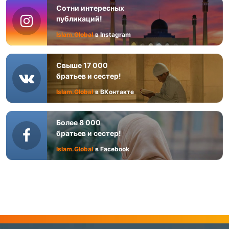
Сотни интересных
публикаций!
Islam.Global
в Instagram
Свыше 17 000
братьев и сестер!
Islam.Global
в ВКонтакте
Более 8 000
братьев и сестер!
Islam.Global
в Facebook