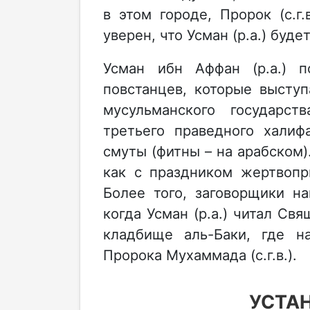
в этом городе, Пророк (с.г.
уверен, что Усман (р.а.) буде
Усман ибн Аффан (р.а.) 
повстанцев, которые высту
мусульманского государст
третьего праведного халиф
смуты (фитны – на арабском)
как с праздником жертвопр
Более того, заговорщики н
когда Усман (р.а.) читал Св
кладбище аль-Баки, где н
Пророка Мухаммада (с.г.в.).
УСТА