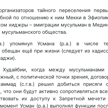
 организаторов тайного переселения перв
ебной по отношению к ним Мекки в Эфиопи
ком хиджры – эмиграции мусульман в Меди
о мусульманского общества.
в.) упомянул Усмана (р.а.) в числе т
 обещан ещё при жизни (следует из хадис
Маджи).
 Худайбии, когда между мусульманами
ный, с политической точки зрения, догово
ммад (с.г.в.) решил добиться присяги 
 что они будут активно сопротивляться вс
ствовать их доступу к Запретной мечети
т момент Усман (р.а.) выполнял функции пос