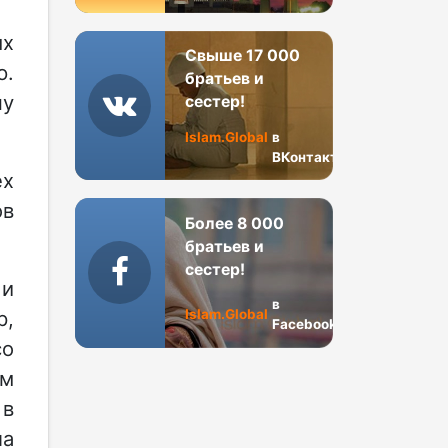
ых
Свыше 17 000
ю.
братьев и
ну
сестер!
Islam.Global
в
ВКонтакте
ех
ов
Более 8 000
братьев и
сестер!
 и
в
Islam.Global
р,
Facebook
со
ем
 в
ла