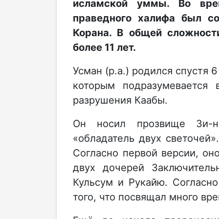
исламской уммы. Во вре
праведного халифа был с
Корана. В общей сложност
более 11 лет.
Усман (р.а.) родился спустя 
которым подразумевается
разрушения Каабы.
Он носил прозвище Зи-н
«обладатель двух светочей»
Согласно первой версии, оно
двух дочерей Заключительн
Кульсум и Рукайю. Согласно
того, что посвящал много вр