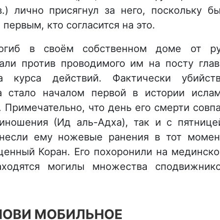
в.) лично присягнул за него, поскольку б
т первым, кто согласится на это.
погиб в своём собственном доме от р
пали против проводимого им на посту гла
ва курса действий. Фактически убийст
а стало началом первой в истории исла
. Примечательно, что день его смерти совп
иношения (Ид аль-Адха), так и с пятнице
анесли ему ножевые ранения в тот момен
ященный Коран. Его похоронили на мединск
аходятся могилы множества сподвижник
НОВИ МОБИЛЬНОЕ