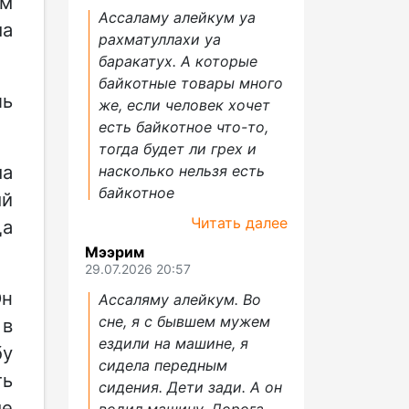
ом
Ассаламу алейкум уа
ма
рахматуллахи уа
баракатух. А которые
байкотные товары много
ль
же, если человек хочет
есть байкотное что-то,
тогда будет ли грех и
ма
насколько нельзя есть
байкотное
ый
Читать далее
ща
Мээрим
29.07.2026 20:57
Он
Ассаляму алейкум. Во
сне, я с бывшем мужем
 в
ездили на машине, я
бу
сидела передным
ть
сидения. Дети зади. А он
ме
водил машину. Дорога