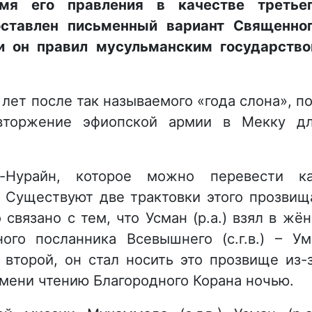
мя его правления в качестве третье
оставлен письменный вариант Священно
и он правил мусульманским государств
6 лет после так называемого «года слона», п
 вторжение эфиопской армии в Мекку д
-Нурайн, которое можно перевести к
. Существуют две трактовки этого прозвищ
 связано с тем, что Усман (р.а.) взял в жё
ого посланника Всевышнего (с.г.в.) – У
 второй, он стал носить это прозвище из-
емени чтению Благородного Корана ночью.