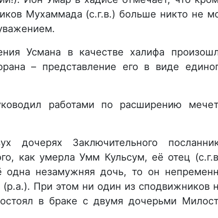
ков Мухаммада (с.г.в.) больше никто не м
 уважением.
ения Усмана в качестве халифа произош
рана – представление его в виде едино
руководил работами по расширению мече
х дочерях Заключительного посланни
ого, как умерла Умм Кульсум, её отец (с.г.в
щё одна незамужняя дочь, то он непремен
 (р.а.). При этом ни один из сподвижников 
 состоял в браке с двумя дочерьми Милос