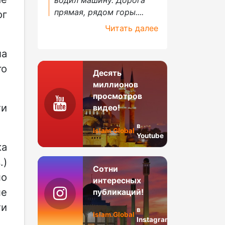
прямая, рядом горы....
ог
Читать далее
ла
го
Десять
миллионов
просмотров
ти
видео!
в
Islam.Global
Youtube
ка
.)
Сотни
но
интересных
не
публикаций!
ти
в
Islam.Global
Instagram