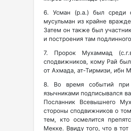
6. Усман (р.а.) был среди
мусульман из крайне вражд
Затем он также был участни
и построения там подлинног
7. Пророк Мухаммад (с.г.
сподвижников, кому Рай был
от Ахмада, ат-Тирмизи, ибн 
8. Во время событий при
язычниками подписывался важ
Посланник Всевышнего Муха
стороны сподвижников о том,
тем, кто осмелится препят
Мекке. Ввиду того, что в то