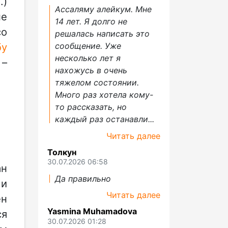
.)
Ассаляму алейкум. Мне
не
14 лет. Я долго не
со
решалась написать это
сообщение. Уже
бу
несколько лет я
 –
нахожусь в очень
тяжелом состоянии.
Много раз хотела кому-
то рассказать, но
каждый раз останавли...
Читать далее
Толкун
30.07.2026 06:58
ан
Да правильно
и
Читать далее
ен
Yasmina Muhamadova
ся
30.07.2026 01:28