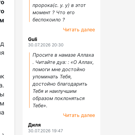
го
пророка(с. у. у) в этот
го
момент ? Что его
ом
беспокоило ?
Читать далее
Guli
од
30.07.2026 20:30
ля
Просите в намазе Аллаха
. Читайте дуа: : «О Аллах,
помоги мне достойно
ак
упоминать Тебя,
достойно благодарить
а.
Тебя и наилучшим
ны
образом поклоняться
мм
Тебе».
за
Читать далее
Диля
30.07.2026 19:47