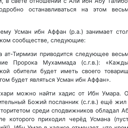
и, в свете отношений с Али ибн Абу Талиб
одробно останавливаться на этом весь
ему Усман ибн Аффан (р.а.) занимает сто
ском сообществе, следующие:
ма ат-Тирмизи приводится следующее весь
ние Пророка Мухаммада (с.г.в.): «Кажд
кой обители будет иметь своего товари
угом будет являться Усман ибн Аффан».
ухари можно найти хадис от Ибн Умара. 
ительный Божий посланник (с.г.в.) ещё жил
вторитетом среди сподвижников обладал А
сле которого приходил черёд Усмана (пус
й!). Ибн Умар в хадисе отмечает, что кро