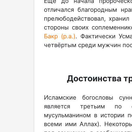
Ещё до начала пророческой
отличался благородным нра
прелюбодействовал, хранил
стороны своих соплеменник
Бакр (р.а.)
. Фактически Усма
четвёртым среди мужчин посл
Достоинства т
Исламские богословы сунн
является третьим по 
мусульманином в истории п
всеми ими Аллах). Некотор