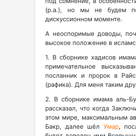
под сомнение, в особенност
(р.а.), но мы не будем п
дискуссионном моменте.
А неоспоримые доводы, поч
высокое положение в ислам
1. В сборнике хадисов има
примечательное высказыва
посланник и пророк в Райс
(рафика). Для меня таким др
2. В сборнике имама аль-Б
рассказал, что когда Заключ
этом мире, максимальным а
Бакр, далее шёл
Умар
, по
будет доволен ими Всевышни