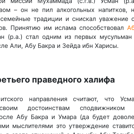
 миссии Мухаммада (с.г.в.) Усман (р.а
вом – он не пил алкогольных напитков, 
 семейные традиции и снискал уважение 
ов. Принятию им ислама способствовал
А
н (р.а.) стал одним из первых мусульман
е Али, Абу Бакра и Зейда ибн Харисы.
ретьего праведного халифа
итского направления считают, что Усм
своим достоинствам сподвижником 
осле Абу Бакра и Умара (да будет довол
ыми мыслителями это утверждение ставит