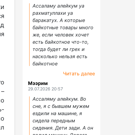
Ассаламу алейкум уа
и
рахматуллахи уа
ся
баракатух. А которые
ад
байкотные товары много
ия
же, если человек хочет
есть байкотное что-то,
тогда будет ли грех и
насколько нельзя есть
байкотное
Читать далее
го
Мээрим
29.07.2026 20:57
 –
Ассаляму алейкум. Во
по
сне, я с бывшем мужем
ь-
ездили на машине, я
но
сидела передным
ил
сидения. Дети зади. А он
водил машину. Дорога