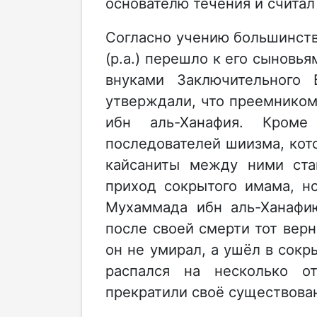
основателю течения и считал
Согласно учению большинств
(р.а.) перешло к его сыновья
внуками Заключительного Б
утверждали, что преемнико
ибн аль-Ханафия. Кром
последователей шиизма, кот
кайсаниты между ними ста
приход сокрытого имама, 
Мухаммада ибн аль-Ханафию
после своей смерти тот верн
он не умирал, а ушёл в сокр
распался на несколько о
прекратили своё существова