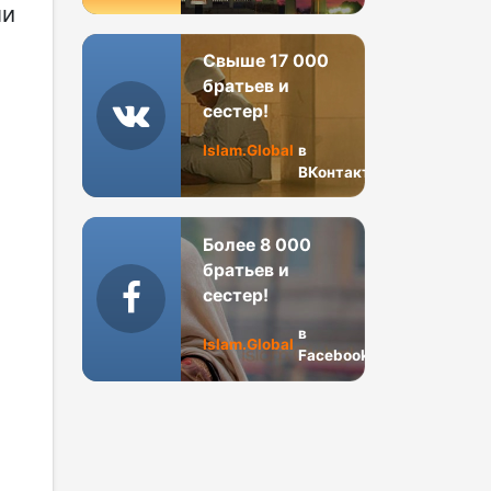
ли
Свыше 17 000
братьев и
сестер!
Islam.Global
в
ВКонтакте
Более 8 000
братьев и
сестер!
в
Islam.Global
Facebook