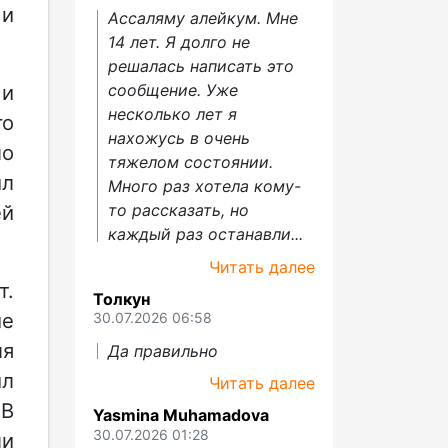
 и
Ассаляму алейкум. Мне
14 лет. Я долго не
решалась написать это
сообщение. Уже
и
несколько лет я
го
нахожусь в очень
ло
тяжелом состоянии.
ил
Много раз хотела кому-
то рассказать, но
ей
каждый раз останавли...
Читать далее
т.
Толкун
ие
30.07.2026 06:58
ля
Да правильно
ил
Читать далее
 В
Yasmina Muhamadova
30.07.2026 01:28
ли