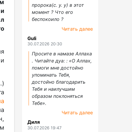
ом
пророка(с. у. у) в этот
 и
момент ? Что его
ыл
беспокоило ?
го
Читать далее
Guli
30.07.2026 20:30
ня
Просите в намазе Аллаха
 и
. Читайте дуа: : «О Аллах,
помоги мне достойно
упоминать Тебя,
достойно благодарить
.)
Тебя и наилучшим
га
образом поклоняться
на
Тебе».
на
Читать далее
н,
Диля
ом
30.07.2026 19:47