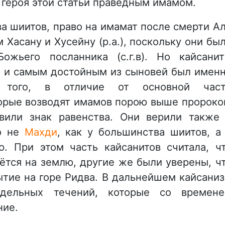
 героя этой статьи праведным имамом.
а шиитов, право на имамат после смерти А
м Хасану и Хусейну (р.а.), поскольку они бы
ожьего посланника (с.г.в). Но кайсани
м и самым достойным из сыновей был имен
е того, в отличие от основной час
орые возводят имамов порою выше пророко
вили знак равенства. Они верили также
но не
Махди
, как у большинства шиитов, а
. При этом часть кайсанитов считала, ч
ётся на землю, другие же были уверены, ч
ытие на горе Ридва. В дальнейшем кайсани
тдельных течений, которые со времен
ние.