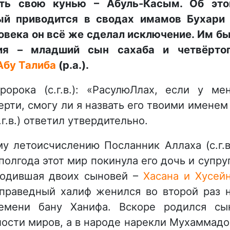
ать свою кунью – Абуль-Касым. Об эт
рый приводится в сводах имамов Бухари
овека он всё же сделал исключение. Им б
ия – младший сын сахаба и четвёрто
Абу Талиба
(р.а.).
рока (с.г.в.): «РасулюЛлах, если у ме
ерти, смогу ли я назвать его твоими именем
г.в.) ответил утвердительно.
у летоисчислению Посланник Аллаха (с.г.в
полгода этот мир покинула его дочь и супру
 родившая двоих сыновей –
Хасана и Хусей
й праведный халиф женился во второй раз 
емени бану Ханифа. Вскоре родился сы
лости миров, а в народе нарекли Мухаммад