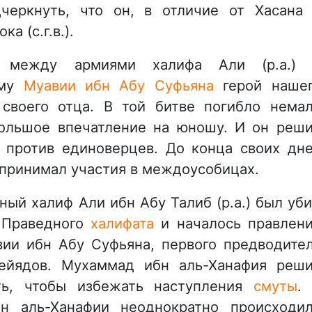
черкнуть, что он, в отличие от Хасана
а (с.г.в.).
 между армиями халифа Али (р.а.) 
ему
Муавии ибн Абу Суфьяна
герой наше
своего отца. В той битве погибло нема
большое впечатление на юношу. И он реш
я против единоверцев. До конца своих дн
 принимал участия в междоусобицах.
ный халиф Али ибн Абу Талиб (р.а.) был уби
 Праведного
халифата
и началось правлен
авии ибн Абу Суфьяна, первого предводите
ейядов. Мухаммад ибн аль-Ханафия реш
ть, чтобы избежать наступления
смуты
.
н аль-Ханафии неоднократно происходи