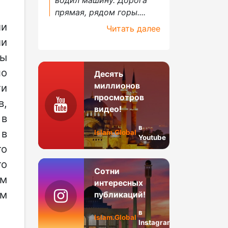
прямая, рядом горы....
ли
Читать далее
ли
ты
но
Десять
миллионов
ти
просмотров
в,
видео!
 в
в
 в
Islam.Global
Youtube
то
то
Сотни
зм
интересных
ем
публикаций!
в
Islam.Global
Instagram