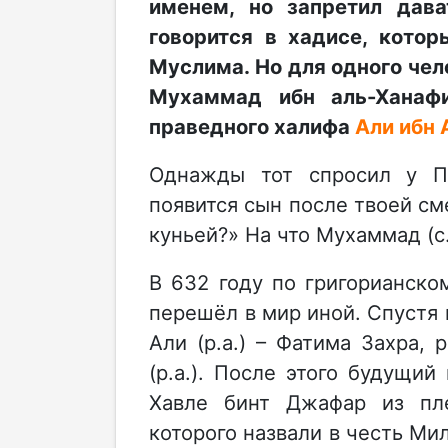
именем, но запретил дав
говорится в хадисе, кото
Муслима. Но для одного чел
Мухаммад ибн аль-Ханаф
праведного халифа
Али ибн 
Однажды тот спросил у Про
появится сын после твоей см
куньей?» На что Мухаммад (с.
В 632 году по григорианском
перешёл в мир иной. Спустя 
Али (р.а.) – Фатима Захра,
(р.а.). После этого будущи
Хавле бинт Джафар из пл
которого назвали в честь Ми