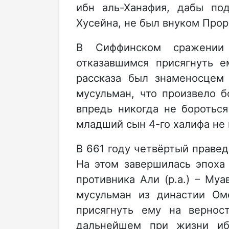
ибн аль-Ханафия, дабы под
Хусейна, не был внуком Пророк
В Сиффинском сражении
отказавшимся присягнуть 
рассказа был знаменосцем 
мусульман, что произвело 
впредь никогда не боротьс
младший сын 4-го халифа не
В 661 году четвёртый правед
На этом завершилась эпоха
противника Али (р.а.) – Му
мусульман из династии Ом
присягнуть ему на вернос
дальнейшем при жизни иб