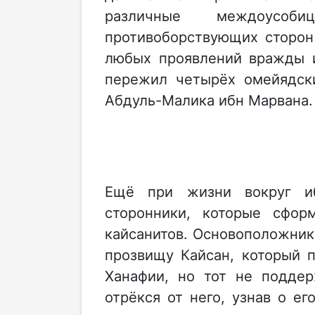
различные междоусо
противоборствующих сторон 
любых проявлений вражды и
пережил четырёх омейядски
Абдуль-Малика ибн Марвана.
Ещё при жизни вокруг иб
сторонники, которые сфор
кайсанитов. Основоположник
прозвищу Кайсан, который 
Ханафии, но тот не подде
отрёкся от него, узнав о ег