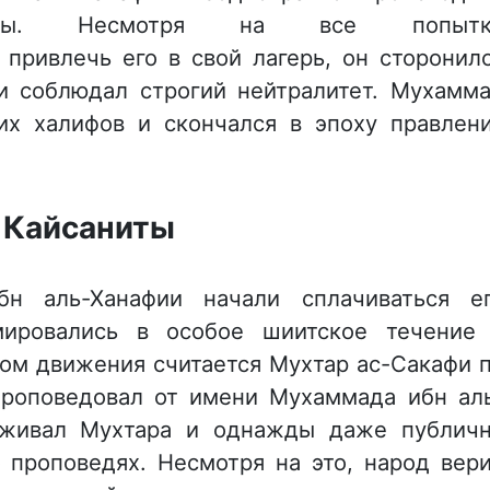
бицы. Несмотря на все попытк
привлечь его в свой лагерь, он сторонил
 соблюдал строгий нейтралитет. Мухамм
х халифов и скончался в эпоху правлен
Кайсаниты
н аль-Ханафии начали сплачиваться е
мировались в особое шиитское течение
ом движения считается Мухтар ас-Сакафи 
проповедовал от имени Мухаммада ибн ал
рживал Мухтара и однажды даже публич
о проповедях. Несмотря на это, народ вер