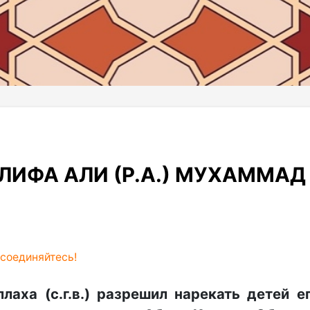
ИФА АЛИ (Р.А.) МУХАММАД
соединяйтесь!
лаха (с.г.в.) разрешил нарекать детей е