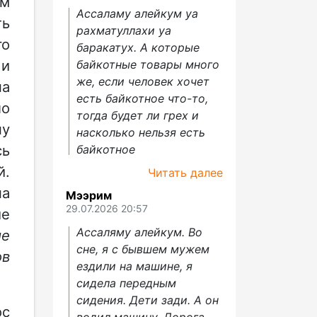
ом
Ассаламу алейкум уа
ть
рахматуллахи уа
го
баракатух. А которые
 и
байкотные товары много
же, если человек хочет
на
есть байкотное что-то,
ло
тогда будет ли грех и
ну
насколько нельзя есть
сь
байкотное
й.
Читать далее
на
Мээрим
29.07.2026 20:57
е
Ассаляму алейкум. Во
ие
сне, я с бывшем мужем
ов
ездили на машине, я
сидела передным
сидения. Дети зади. А он
ос
водил машину. Дорога