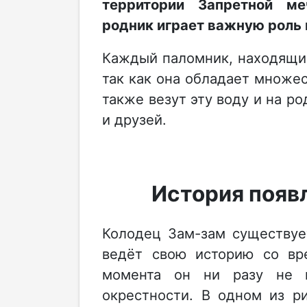
территории Запретной м
родник играет важную роль 
Каждый паломник, находящий
так как она обладает множе
также везут эту воду и на р
и друзей.
История появ
Колодец Зам-зам существуе
ведёт свою историю со вр
момента он ни разу не в
окрестности. В одном из р