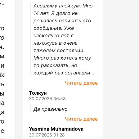
м-
Ассаляму алейкум. Мне
14 лет. Я долго не
решалась написать это
го
сообщение. Уже
несколько лет я
го
нахожусь в очень
м.
тяжелом состоянии.
ям
Много раз хотела кому-
)
и
то рассказать, но
каждый раз останавли...
ях
Читать далее
ть
ты
Толкун
30.07.2026 06:58
на
Да правильно
да
Читать далее
то
Yasmina Muhamadova
не
30.07.2026 01:28