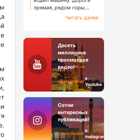
Ты
прямая, рядом горы....
да
Читать далее
ой
же
не
Десять
миллионов
просмотров
видео!
ым
их
в
Islam.Global
Youtube
и,
ет
Сотни
ли
интересных
тя
публикаций!
е.
в
го
Islam.Global
Instagram