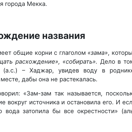
я города Мекка.
ождение названия
еет общие корни с глаголом
«зама»
, котор
щать расхождение», «собирать».
Дело в то
(а.с.) – Хаджар, увидев воду в родник
 месте, дабы она не растекалась.
говорил: «Зам-зам так называется, посколь
 вокруг источника и остановила его. И ес
о вода затопила бы все окрестности» (ал