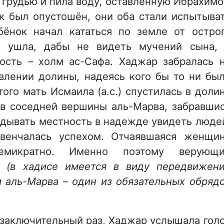
а грудью и пила воду, оставленную Ибрахим
юк был опустошён, они оба стали испытыва
ёнок начал кататься по земле от остро
а ушла, дабы не видеть мучений сына,
ость – холм ас-Сафа. Хаджар забралась 
авлении долины, надеясь кого бы то ни бы
того мать Исмаила (а.с.) спустилась в доли
ув соседней вершины аль-Марва, забравши
ядывать местность в надежде увидеть люде
венчалась успехом. Отчаявшаяся женщи
емикратно. Именно поэтому верующи
и
(в хадисе имеется в виду передвижен
 аль-Марва – один из обязательных обряд
 заключительный раз, Хаджар услышала гол