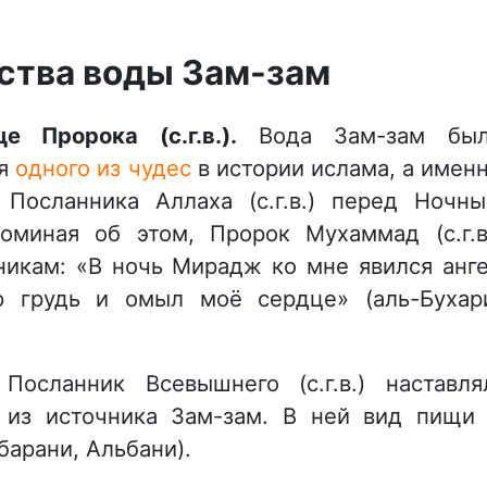
ства воды Зам-зам
 Пророка (с.г.в.).
Вода Зам-зам был
ия
одного из чудес
в истории ислама, а имен
Посланника Аллаха (с.г.в.) перед Ночн
оминая об этом, Пророк Мухаммад (с.г.в
никам: «В ночь Мирадж ко мне явился анг
 грудь и омыл моё сердце» (аль-Бухар
.
Посланник Всевышнего (с.г.в.) наставля
 из источника Зам-зам. В ней вид пищи
барани, Альбани).