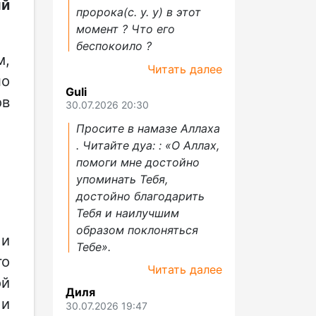
ый
пророка(с. у. у) в этот
момент ? Что его
беспокоило ?
м,
Читать далее
но
Guli
ов
30.07.2026 20:30
Просите в намазе Аллаха
. Читайте дуа: : «О Аллах,
помоги мне достойно
упоминать Тебя,
достойно благодарить
Тебя и наилучшим
образом поклоняться
 и
Тебе».
го
Читать далее
ой
Диля
 и
30.07.2026 19:47