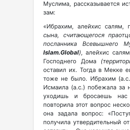
Муслима, рассказывается ис
зам:
«Ибрахим, алейхис салям,
сына, считающегося праотц
посланника Всевышнего Му
Islam
.
Global
)
, алейхис саля
Господнего Дома
(территор
оставил их. Тогда в Мекке 
тоже не было. Ибрахим (а.с.
Исмаила (а.с.) побежала за 
уходишь и бросаешь нас
повторила этот вопрос неско
она задала вопрос: «Посту
получила утвердительный от