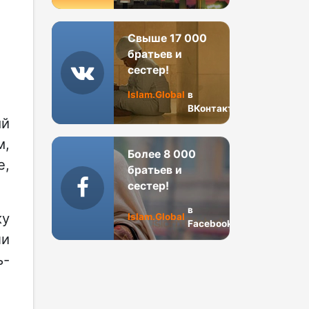
Свыше 17 000
братьев и
сестер!
Islam.Global
в
ВКонтакте
ый
м,
Более 8 000
е,
братьев и
сестер!
в
ку
Islam.Global
Facebook
ли
ь-