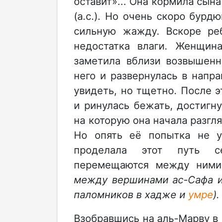
оставит»... Она кормила сын
(а.с.). Но очень скоро бурд
сильную жажду. Вскоре реб
недостатка влаги. Женщин
заметила вблизи возвышенн
него и развернулась в напр
увидеть, но тщетно. После э
и ринулась бежать, достигн
на которую она начала разгл
Но опять её попытка не у
проделала этот путь с
перемещаются между ним
между вершинами ас-Сафа и
паломников в хадже и
умре
).
Взобравшись на аль-Марву в