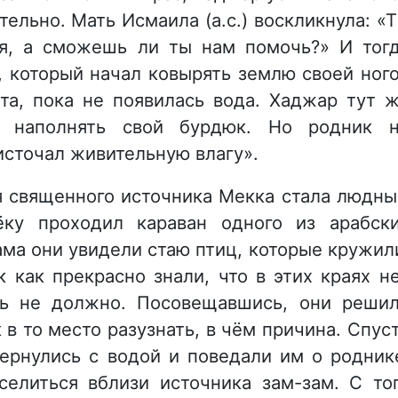
тельно. Мать Исмаила (а.с.) воскликнула: «
я, а сможешь ли ты нам помочь?» И тог
), который начал ковырять землю своей ног
та, пока не появилась вода. Хаджар тут 
 наполнять свой бурдюк. Но родник 
источал живительную влагу».
я священного источника Мекка стала людн
ку проходил караван одного из арабск
ама они увидели стаю птиц, которые кружил
к как прекрасно знали, что в этих краях н
ть не должно. Посовещавшись, они реши
 в то место разузнать, в чём причина. Спус
ернулись с водой и поведали им о родник
селиться вблизи источника зам-зам. С то