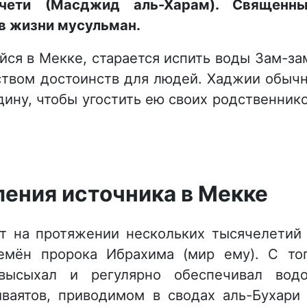
ечети (Масджид аль-Харам). Священн
в жизни мусульман.
ся в Мекке, старается испить воды Зам-за
ством достоинств для людей. Хаджии обыч
одину, чтобы угостить ею своих родственник
ления источника в Мекке
т на протяжении нескольких тысячелетий
емён пророка Ибрахима (мир ему). С то
ысыхал и регулярно обеспечивал вод
иваятов, приводимом в сводах аль-Бухари