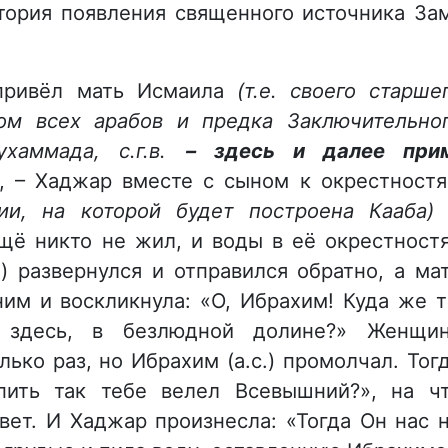
тория появления священного источника За
 привёл мать Исмаила
(т.е. своего старше
ом всех арабов и предка Заключительно
хаммада, с.г.в.
–
здес
ь и далее при
м, – Хаджар вместе с сыном к окрестност
и
и
, на которой будет построена Кааба
ещё никто не жил, и воды в её окрестност
) развернулся и отправился обратно, а ма
ним и воскликнула: «О, Ибрахим! Куда же 
 здесь, в безлюдной долине?» Женщи
лько раз, но Ибрахим (а.с.) промолчал. Тог
пить так тебе велел Всевышний?», на ч
вет. И Хаджар произнесла: «Тогда Он нас 