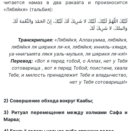
читается намаз в два ракаата и произносится
«Лябяйкя» (тальбия):
لَبَّيْكَ اللّهُمَّ لَبَّيْكَ، لَبَّيْكَ لا شَرِيكَ لَكَ لَبَّيْكَ، إِنّ الحَمْدَ وَالنِّعْمَةَ لَكَ
وَالملكَ، لا شَرِيكَ لَكَ
Транскрипция:
«Лябяйкя, Аллахумма, лябяйкя,
лябяйкя ля шярикя ля-кя, лябяйкя; инняль-хямдя,
уа-ннигъмята лякя уаль-мулькя, ля шярикя ля-кя!»
Перевод:
«Вот я перед тобой, о Аллах
, нет у Тебя
сотоварища
, вот я перед Тобой; поистине, хвала
Тебе, и милость принадлежит Тебе и владычество,
нет у Тебя сотоварища!»
2) Совершение обхода вокруг Каабы;
3) Ритуал перемещения между холмами Сафа и
Марва;