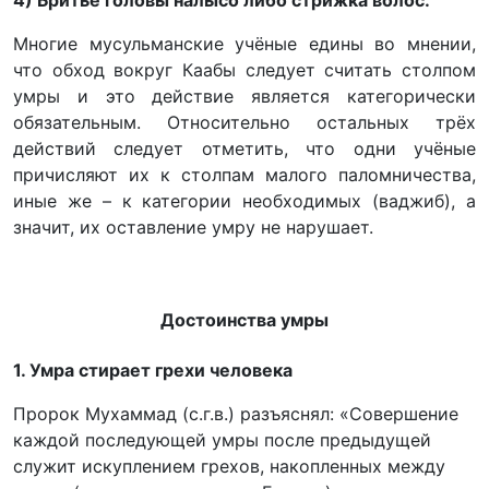
4) Бритьё головы налысо либо стрижка волос.
Многие мусульманские учёные едины во мнении,
что обход вокруг Каабы следует считать столпом
умры и это действие является категорически
обязательным. Относительно остальных трёх
действий следует отметить, что одни учёные
причисляют их к столпам малого паломничества,
иные же – к категории необходимых (ваджиб), а
значит, их оставление умру не нарушает.
Достоинства умры
1. Умра стирает грехи человека
Пророк Мухаммад (с.г.в.) разъяснял: «Совершение
каждой последующей умры после предыдущей
служит искуплением грехов, накопленных между