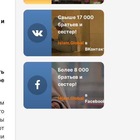
Свыше 17 000
 и
братьев и
сестер!
Islam.Global
в
ВКонтакте
Более 8 000
ть
братьев и
е
сестер!
в
Islam.Global
Facebook
ым
то
ры
от
ли