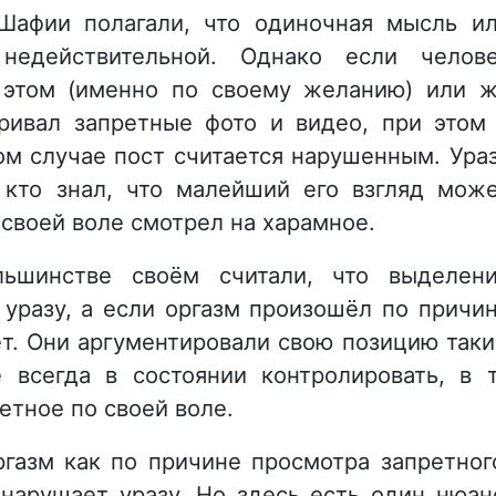
Шафии полагали, что одиночная мысль и
недействительной. Однако если челов
 этом (именно по своему желанию) или 
тривал запретные фото и видео, при этом
ом случае пост считается нарушенным. Ура
, кто знал, что малейший его взгляд мож
 своей воле смотрел на харамное.
льшинстве своём считали, что выделен
 уразу, а если оргазм произошёл по причи
ет. Они аргументировали свою позицию так
 всегда в состоянии контролировать, в 
етное по своей воле.
газм как по причине просмотра запретног
 нарушает уразу. Но здесь есть один нюан