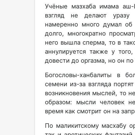
Учёные мазхаба имама аш-
взгляд не делают уразу 
намеренно много думал об
долго, многократно просма
него вышла сперма, то в так
аннулируется также у того
довести до оргазма, но он по
Богословы-ханбалиты в бо
семени из-за взгляда портят
возникновения мыслей, то н
образом: мысли человек не
время как смотрит он на запр
По маликитскому масхабу ор
так и эротических фантазий