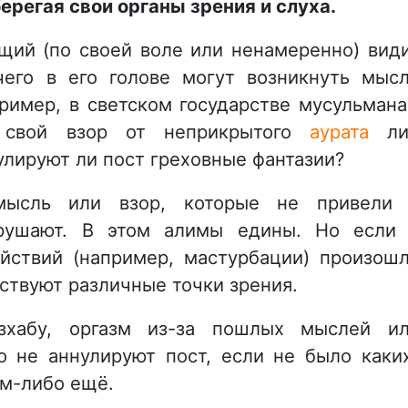
берегая свои органы зрения и слуха.
ющий (по своей воле или ненамеренно) вид
чего в его голове могут возникнуть мыс
пример, в светском государстве мусульман
ь свой взор от неприкрытого
аурата
ли
улируют ли пост греховные фантазии?
мысль или взор, которые не привели
арушают. В этом алимы едины. Но если
ействий (например, мастурбации) произош
ствуют различные точки зрения.
хабу, оргазм из-за пошлых мыслей и
о не аннулируют пост, если не было каки
ем-либо ещё.