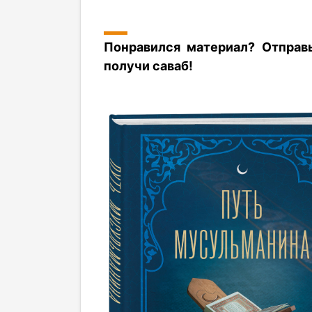
Понравился материал? Отправ
получи саваб!