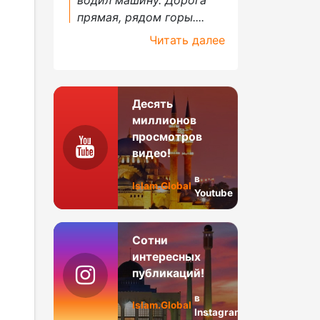
прямая, рядом горы....
Читать далее
Десять
миллионов
просмотров
видео!
в
Islam.Global
Youtube
Сотни
интересных
публикаций!
в
Islam.Global
Instagram