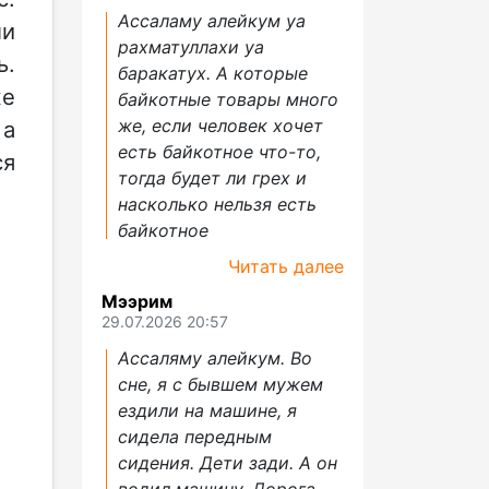
Ассаламу алейкум уа
ли
рахматуллахи уа
ь.
баракатух. А которые
же
байкотные товары много
же, если человек хочет
 а
есть байкотное что-то,
ся
тогда будет ли грех и
насколько нельзя есть
байкотное
Читать далее
Мээрим
29.07.2026 20:57
Ассаляму алейкум. Во
сне, я с бывшем мужем
ездили на машине, я
сидела передным
сидения. Дети зади. А он
водил машину. Дорога