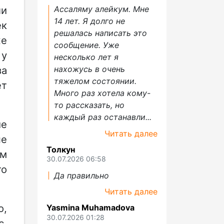
Ассаляму алейкум. Мне
ли
14 лет. Я долго не
ек
решалась написать это
же
сообщение. Уже
 у
несколько лет я
нахожусь в очень
за
тяжелом состоянии.
ет
Много раз хотела кому-
то рассказать, но
каждый раз останавли...
ие
Читать далее
не
Толкун
им
30.07.2026 06:58
то
Да правильно
Читать далее
о,
Yasmina Muhamadova
30.07.2026 01:28
с.