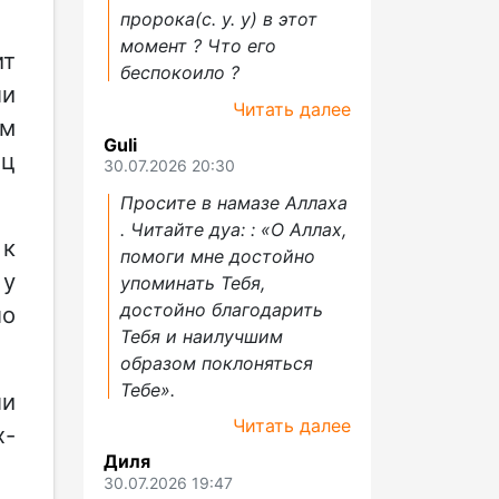
пророка(с. у. у) в этот
момент ? Что его
ит
беспокоило ?
ли
Читать далее
ам
Guli
ц
30.07.2026 20:30
Просите в намазе Аллаха
. Читайте дуа: : «О Аллах,
 к
помоги мне достойно
 у
упоминать Тебя,
достойно благодарить
ло
Тебя и наилучшим
образом поклоняться
Тебе».
ли
Читать далее
х-
Диля
30.07.2026 19:47