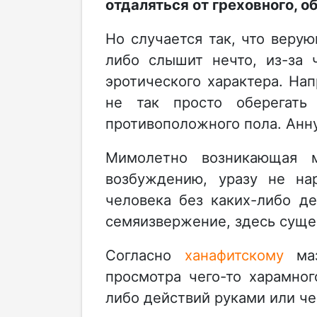
отдаляться от греховного, о
Но случается так, что веру
либо слышит нечто, из-за 
эротического характера. На
не так просто оберегат
противоположного пола. Анн
Мимолетно возникающая 
возбуждению, уразу не н
человека без каких-либо д
семяизвержение, здесь суще
Согласно
ханафитскому
маз
просмотра чего-то харамног
либо действий руками или ч