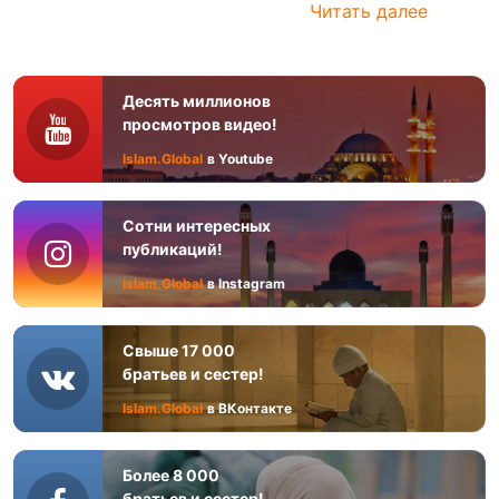
Читать далее
Десять миллионов
просмотров видео!
Islam.Global
в Youtube
Сотни интересных
публикаций!
Islam.Global
в Instagram
Свыше 17 000
братьев и сестер!
Islam.Global
в ВКонтакте
Более 8 000
братьев и сестер!