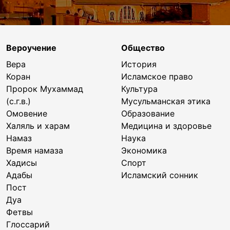
Вероучение
Общество
Вера
История
Коран
Исламское право
Пророк Мухаммад
Культура
(с.г.в.)
Мусульманская этика
Омовение
Образование
Халяль и харам
Медицина и здоровье
Намаз
Наука
Время намаза
Экономика
Хадисы
Спорт
Адабы
Исламский сонник
Пост
Дуа
Фетвы
Глоссарий