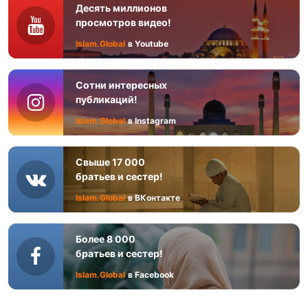
Десять миллионов
просмотров видео!
Islam.Global
в Youtube
Сотни интересных
публикаций!
Islam.Global
в Instagram
Свыше 17 000
братьев и сестер!
Islam.Global
в ВКонтакте
Более 8 000
братьев и сестер!
Islam.Global
в Facebook