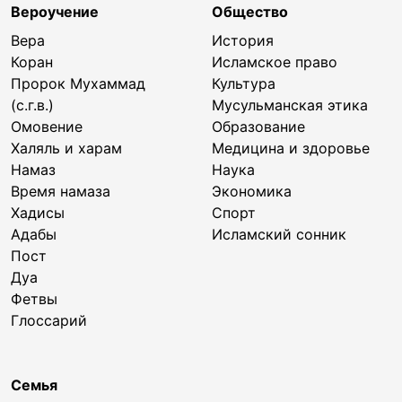
Вероучение
Общество
Вера
История
Коран
Исламское право
Пророк Мухаммад
Культура
(с.г.в.)
Мусульманская этика
Омовение
Образование
Халяль и харам
Медицина и здоровье
Намаз
Наука
Время намаза
Экономика
Хадисы
Спорт
Адабы
Исламский сонник
Пост
Дуа
Фетвы
Глоссарий
Семья