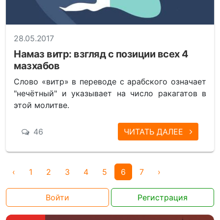
28.05.2017
Намаз витр: взгляд с позиции всех 4
мазхабов
Слово «витр» в переводе с арабского означает
"нечётный" и указывает на число ракагатов в
этой молитве.
46
ЧИТАТЬ ДАЛЕЕ
‹
1
2
3
4
5
6
7
›
Войти
Регистрация