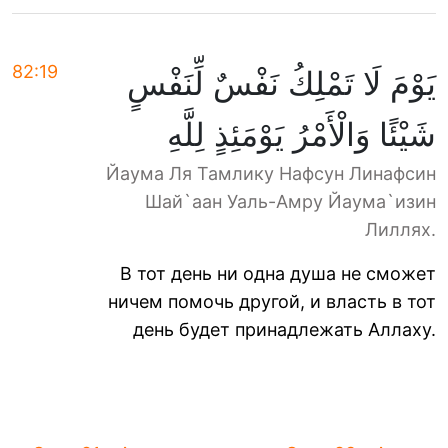
82:19
يَوْمَ لَا تَمْلِكُ نَفْسٌ لِّنَفْسٍ
شَيْئًا وَالْأَمْرُ يَوْمَئِذٍ لِلَّهِ
Йаума Ля Тамлику Нафсун Линафсин
Шай`аан Уаль-Амру Йаума`изин
Лиллях.
В тот день ни одна душа не сможет
ничем помочь другой, и власть в тот
день будет принадлежать Аллаху.