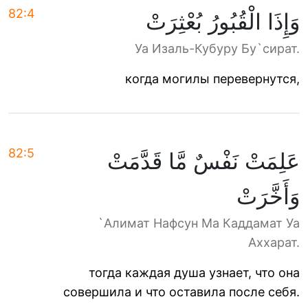
82:4
وَإِذَا الْقُبُورُ بُعْثِرَتْ
Уа Изаль-Кубуру Бу`сират.
когда могилы перевернутся,
82:5
عَلِمَتْ نَفْسٌ مَّا قَدَّمَتْ
وَأَخَّرَتْ
`Алимат Нафсун Ма Каддамат Уа
Аххарат.
тогда каждая душа узнает, что она
совершила и что оставила после себя.