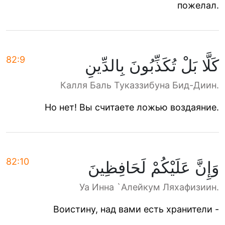
пожелал.
82:9
كَلَّا بَلْ تُكَذِّبُونَ بِالدِّينِ
Калля Баль Туказзибуна Бид-Диин.
Но нет! Вы считаете ложью воздаяние.
82:10
وَإِنَّ عَلَيْكُمْ لَحَافِظِينَ
Уа Инна `Алейкум Ляхафизиин.
Воистину, над вами есть хранители -