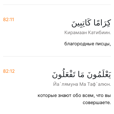
82:11
كِرَامًا كَاتِبِينَ
Кирамаан Катибиин.
благородные писцы,
82:12
يَعْلَمُونَ مَا تَفْعَلُونَ
Йа`лямуна Ма Таф`алюн.
которые знают обо всем, что вы
совершаете.