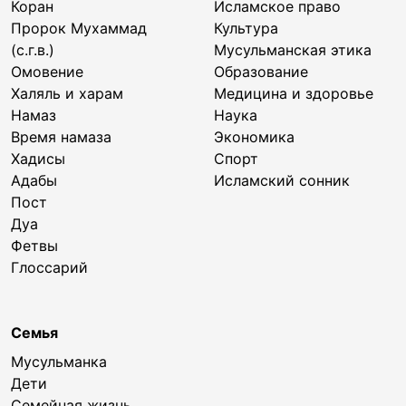
Коран
Исламское право
Пророк Мухаммад
Культура
(с.г.в.)
Мусульманская этика
Омовение
Образование
Халяль и харам
Медицина и здоровье
Намаз
Наука
Время намаза
Экономика
Хадисы
Спорт
Адабы
Исламский сонник
Пост
Дуа
Фетвы
Глоссарий
Семья
Мусульманка
Дети
Семейная жизнь