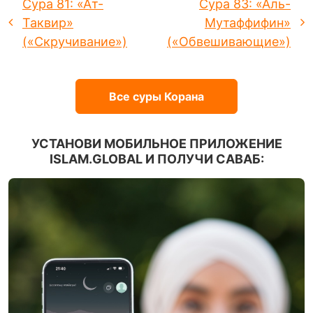
Сура 81: «Ат-
Сура 83: «Аль-
Таквир»
Мутаффифин»
(«Скручивание»)
(«Обвешивающие»)
Все суры Корана
УСТАНОВИ МОБИЛЬНОЕ ПРИЛОЖЕНИЕ
ISLAM.GLOBAL И ПОЛУЧИ САВАБ: