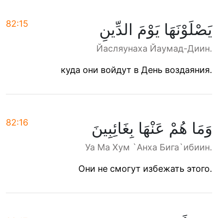
82:15
يَصْلَوْنَهَا يَوْمَ الدِّينِ
Йасляунаха Йаумад-Диин.
куда они войдут в День воздаяния.
82:16
وَمَا هُمْ عَنْهَا بِغَائِبِينَ
Уа Ма Хум `Анха Бига`ибиин.
Они не смогут избежать этого.