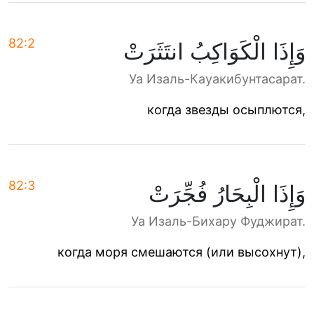
82:2
وَإِذَا الْكَوَاكِبُ انتَثَرَتْ
Уа Изаль-Кауакибунтасарат.
когда звезды осыплются,
82:3
وَإِذَا الْبِحَارُ فُجِّرَتْ
Уа Изаль-Бихару Фуджират.
когда моря смешаются (или высохнут),