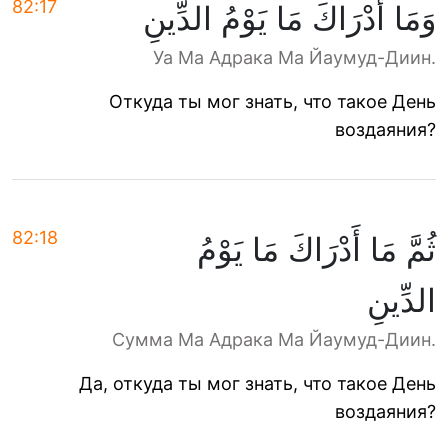
82:17
وَمَا أَدْرَاكَ مَا يَوْمُ الدِّينِ
Уа Ма Адрака Ма Йаумуд-Диин.
Откуда ты мог знать, что такое День
воздаяния?
82:18
ثُمَّ مَا أَدْرَاكَ مَا يَوْمُ
الدِّينِ
Сумма Ма Адрака Ма Йаумуд-Диин.
Да, откуда ты мог знать, что такое День
воздаяния?