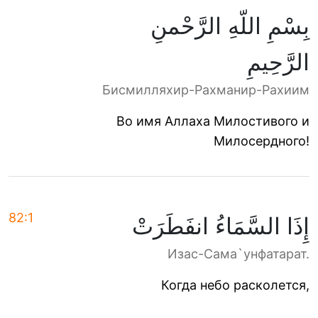
بِسْمِ اللّهِ الرَّحْمنِ
الرَّحِيمِ
Бисмилляхир-Рахманир-Рахиим
Во имя Аллаха Милостивого и
Милосердного!
82:1
إِذَا السَّمَاءُ انفَطَرَتْ
Изас-Сама`унфатарат.
Когда небо расколется,