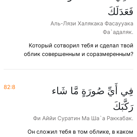
فَعَدَلَكَ
Аль-Лязи Халякака Фасаууака
Фа`адаляк.
Который сотворил тебя и сделал твой
облик совершенным и соразмеренным?
82:8
فِي أَيِّ صُورَةٍ مَّا شَاء
رَكَّبَكَ
Фи Аййи Суратин Ма Ша`а Раккабак.
Он сложил тебя в том облике, в каком