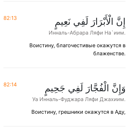
82:13
إِنَّ الْأَبْرَارَ لَفِي نَعِيمٍ
Инналь-Абрара Ляфи На`иим.
Воистину, благочестивые окажутся в
блаженстве.
82:14
وَإِنَّ الْفُجَّارَ لَفِي جَحِيمٍ
Уа Инналь-Фуджара Ляфи Джахиим.
Воистину, грешники окажутся в Аду,