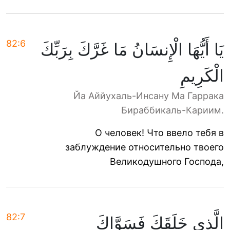
82:6
يَا أَيُّهَا الْإِنسَانُ مَا غَرَّكَ بِرَبِّكَ
الْكَرِيمِ
Йа Аййухаль-Инсану Ма Гаррака
Бираббикаль-Кариим.
О человек! Что ввело тебя в
заблуждение относительно твоего
Великодушного Господа,
82:7
الَّذِي خَلَقَكَ فَسَوَّاكَ