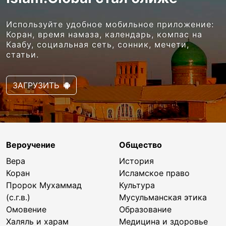
Используйте удобное мобильное приложение:
Коран, время намаза, календарь, компас на
Каабу, социальная сеть, сонник, мечети,
статьи.
ЗАГРУЗИТЬ
Вероучение
Общество
Вера
История
Коран
Исламское право
Пророк Мухаммад
Культура
(с.г.в.)
Мусульманская этика
Омовение
Образование
Халяль и харам
Медицина и здоровье