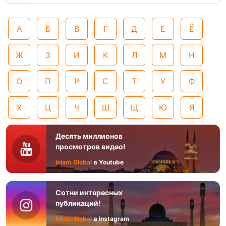
А
Б
В
Г
Д
Е
Ё
Ж
З
И
К
Л
М
Н
О
П
Р
С
Т
У
Ф
Х
Ц
Ч
Ш
Щ
Ю
Я
Десять миллионов
просмотров видео!
Islam.Global
в Youtube
Сотни интересных
публикаций!
Islam.Global
в Instagram