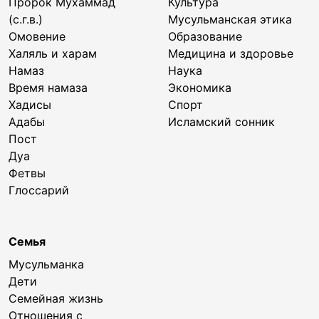
Пророк Мухаммад
Культура
(с.г.в.)
Мусульманская этика
Омовение
Образование
Халяль и харам
Медицина и здоровье
Намаз
Наука
Время намаза
Экономика
Хадисы
Спорт
Адабы
Исламский сонник
Пост
Дуа
Фетвы
Глоссарий
Семья
Мусульманка
Дети
Семейная жизнь
Отношения с