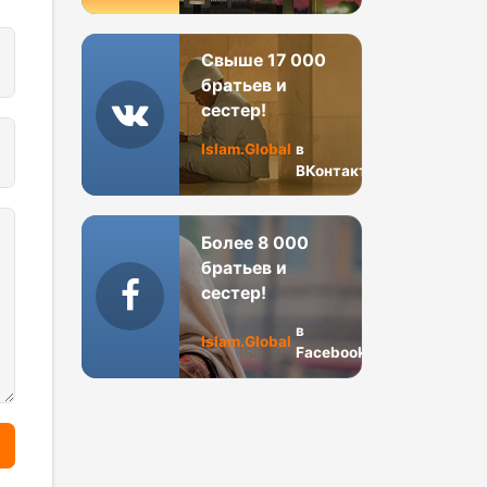
Свыше 17 000
братьев и
сестер!
Islam.Global
в
ВКонтакте
Более 8 000
братьев и
сестер!
в
Islam.Global
Facebook