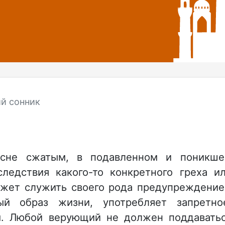
й сонник
 сне сжатым, в подавленном и поникш
следствия какого-то конкретного греха и
может служить своего рода предупреждени
ый образ жизни, употребляет запретно
м. Любой верующий не должен поддавать