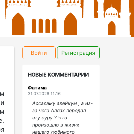
Войти
Регистрация
НОВЫЕ КОММЕНТАРИИ
Фатима
ем
31.07.2026 11:16
ли
Ассаламу алейкум , а из-
за чего Аллах передал
ем
эту суру ? Что
е,
произошло в жизни
ся
нашего любимого