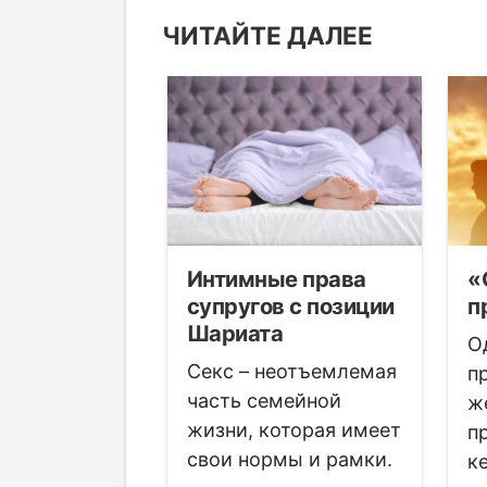
ЧИТАЙТЕ ДАЛЕЕ
Интимные права
«
ия могил в
супругов с позиции
п
Шариата
О
начале
Секс – неотъемлемая
п
ороческой
часть семейной
ж
осланник
жизни, которая имеет
п
г.в.)
свои нормы и рамки.
к