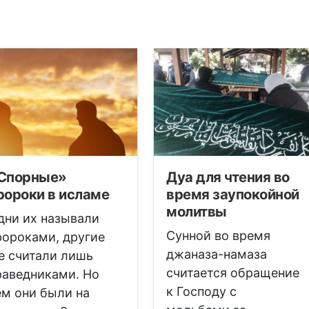
Спорные»
Дуа для чтения во
ророки в исламе
время заупокойной
молитвы
дни их называли
Сунной во время
ророками, другие
джаназа-намаза
е считали лишь
считается обращение
раведниками. Но
к Господу с
ем они были на