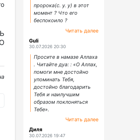
то
пророка(с. у. у) в этот
момент ? Что его
беспокоило ?
Читать далее
Ь
Guli
О
30.07.2026 20:30
Просите в намазе Аллаха
. Читайте дуа: : «О Аллах,
помоги мне достойно
на
упоминать Тебя,
достойно благодарить
Тебя и наилучшим
образом поклоняться
Тебе».
Читать далее
Диля
30.07.2026 19:47