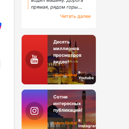
прямая, рядом горы....
Читать далее
Десять
миллионов
просмотров
видео!
в
Islam.Global
Youtube
Сотни
интересных
публикаций!
в
Islam.Global
Instagram