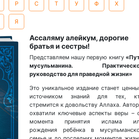
Р
С
Т
У
Ф
Х
Я
Ассаляму алейкум, дорогие
братья и сестры!
Представляем нашу первую книгу
«Пу
мусульманина. Практическо
руководство для праведной жизни»
Это уникальное издание станет ценн
источником знаний для тех, к
стремится к довольству Аллаха. Авто
охватили ключевые аспекты веры – 
момента принятия ислама и
рождения ребёнка в мусульманск
семье и до последних моментов жизн