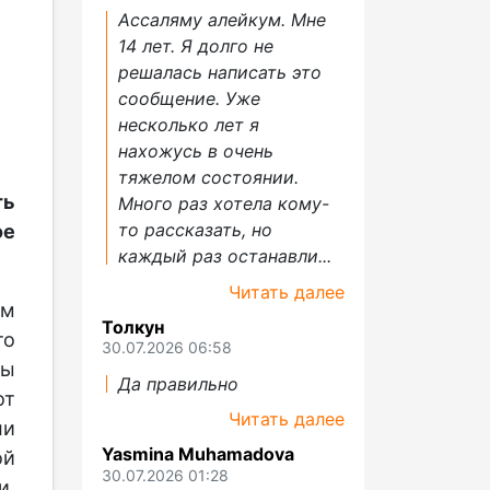
Ассаляму алейкум. Мне
14 лет. Я долго не
решалась написать это
сообщение. Уже
несколько лет я
нахожусь в очень
тяжелом состоянии.
ть
Много раз хотела кому-
то рассказать, но
е
каждый раз останавли...
Читать далее
ым
Толкун
то
30.07.2026 06:58
ры
Да правильно
от
Читать далее
ли
Yasmina Muhamadova
ой
30.07.2026 01:28
и.