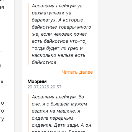
Ассаламу алейкум уа
ля
рахматуллахи уа
баракатух. А которые
байкотные товары много
же, если человек хочет
есть байкотное что-то,
тогда будет ли грех и
.
насколько нельзя есть
байкотное
и
Читать далее
Мээрим
ых
29.07.2026 20:57
Ассаляму алейкум. Во
то
сне, я с бывшем мужем
го
ездили на машине, я
сидела передным
гу
сидения. Дети зади. А он
водил машину. Дорога