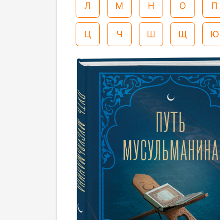
Л
М
Н
О
П
Ц
Ч
Ш
Щ
Ю