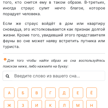
того, кто снится ему в таком образе. В-третьих,
иногда страус сулит нечто благое, которое
порадует человека.
Если же страус войдёт в дом или квартиру
сновидца, это истолковывается как признак долгой
жизни. Кроме того, увидевший этого представителя
фауны во сне может наяву встретить путника или
туриста.
Для того чтобы найти образ из сна воспользуйтесь
поиском ниже, либо нажмите на букву:
А
Б
В
Г
Д
Е
Ё
Ж
З
И
К
Л
М
Н