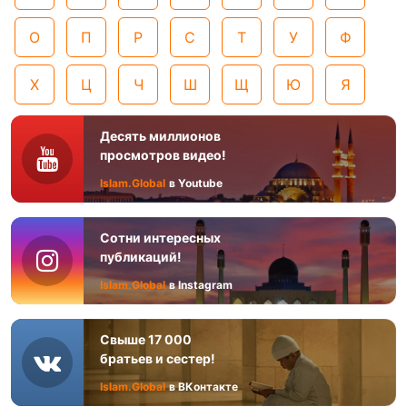
О
П
Р
С
Т
У
Ф
Х
Ц
Ч
Ш
Щ
Ю
Я
Десять миллионов
просмотров видео!
Islam.Global
в Youtube
Сотни интересных
публикаций!
Islam.Global
в Instagram
Свыше 17 000
братьев и сестер!
Islam.Global
в ВКонтакте