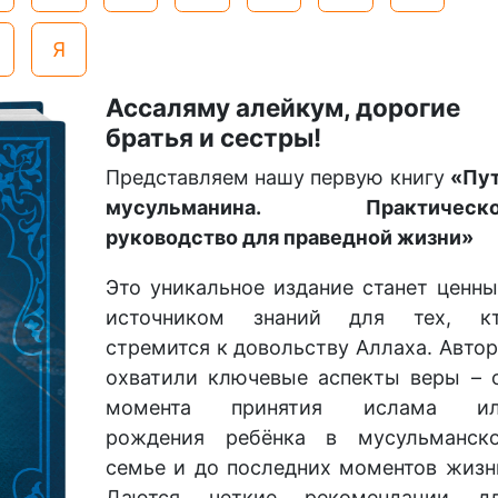
Я
Ассаляму алейкум, дорогие
братья и сестры!
Представляем нашу первую книгу
«Пу
мусульманина. Практическо
руководство для праведной жизни»
Это уникальное издание станет ценн
источником знаний для тех, к
стремится к довольству Аллаха. Авто
охватили ключевые аспекты веры – 
момента принятия ислама и
рождения ребёнка в мусульманск
семье и до последних моментов жизн
Даются четкие рекомендации д