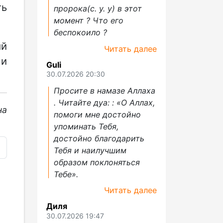
ть
пророка(с. у. у) в этот
момент ? Что его
беспокоило ?
ый
Читать далее
 и
Guli
30.07.2026 20:30
Просите в намазе Аллаха
. Читайте дуа: : «О Аллах,
на
помоги мне достойно
упоминать Тебя,
достойно благодарить
Тебя и наилучшим
образом поклоняться
Тебе».
Читать далее
Диля
30.07.2026 19:47