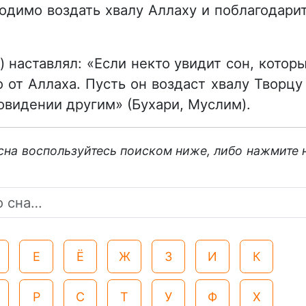
одимо воздать хвалу Аллаху и поблагодари
) наставлял: «Если некто увидит сон, котор
о от Аллаха. Пусть он воздаст хвалу Творцу
овидении другим» (Бухари, Муслим).
 сна воспользуйтесь поиском ниже, либо нажмите 
Е
Ё
Ж
З
И
К
Р
С
Т
У
Ф
Х