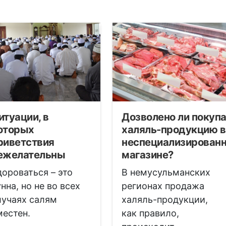
итуации, в
Дозволено ли покупа
оторых
халяль-продукцию в
риветствия
неспециализирован
ежелательны
магазине?
дороваться – это
В немусульманских
унна, но не во всех
регионах продажа
лучаях салям
халяль-продукции,
местен.
как правило,