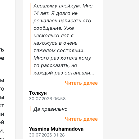
Ассаляму алейкум. Мне
14 лет. Я долго не
решалась написать это
сообщение. Уже
несколько лет я
нахожусь в очень
ть
тяжелом состоянии.
е
Много раз хотела кому-
то рассказать, но
каждый раз останавли...
ым
Читать далее
то
Толкун
ры
30.07.2026 06:58
от
Да правильно
ли
Читать далее
ой
Yasmina Muhamadova
и.
30.07.2026 01:28
ля