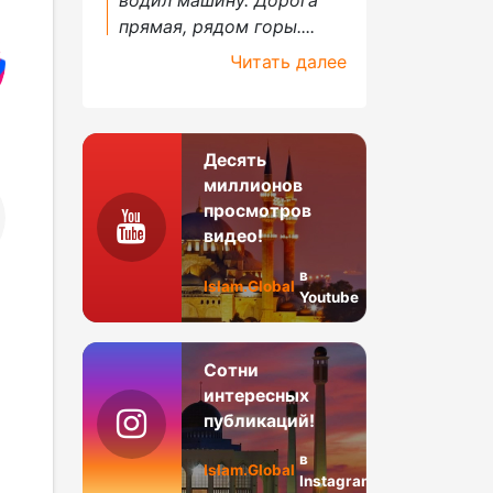
прямая, рядом горы....
Читать далее
Десять
миллионов
просмотров
видео!
в
Islam.Global
Youtube
Сотни
интересных
публикаций!
в
Islam.Global
Instagram