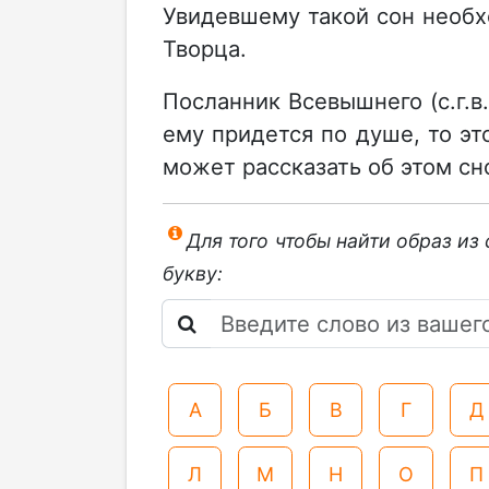
Увидевшему такой сон необх
Творца.
Посланник Всевышнего (с.г.в.
ему придется по душе, то эт
может рассказать об этом сн
Для того чтобы найти образ из
букву:
А
Б
В
Г
Д
Л
М
Н
О
П