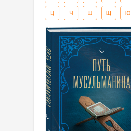
Ц
Ч
Ш
Щ
Ю