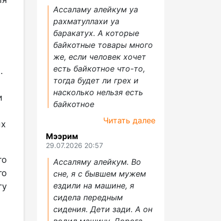
Ассаламу алейкум уа
рахматуллахи уа
баракатух. А которые
байкотные товары много
же, если человек хочет
есть байкотное что-то,
.
тогда будет ли грех и
насколько нельзя есть
и
байкотное
Читать далее
ых
Мээрим
29.07.2026 20:57
то
Ассаляму алейкум. Во
го
сне, я с бывшем мужем
ездили на машине, я
гу
сидела передным
сидения. Дети зади. А он
водил машину. Дорога