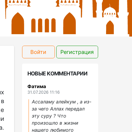
Войти
Регистрация
НОВЫЕ КОММЕНТАРИИ
Фатима
ых
31.07.2026 11:16
 в
Ассаламу алейкум , а из-
за чего Аллах передал
же
эту суру ? Что
ми
произошло в жизни
а.
нашего любимого