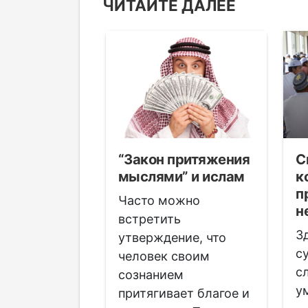
ЧИТАЙТЕ ДАЛЕЕ
ние от
“Закон притяжения
С
 исламе
мыслями” и ислам
к
п
о простых
Часто можно
н
 определить
встретить
З
сглаза у
утверждение, что
с
 а также
человек своим
с
ные способы
сознанием
у
 его для
притягивает благое и