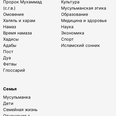
Пророк Мухаммад
Культура
(с.г.в.)
Мусульманская этика
Омовение
Образование
Халяль и харам
Медицина и здоровье
Намаз
Наука
Время намаза
Экономика
Хадисы
Спорт
Адабы
Исламский сонник
Пост
Дуа
Фетвы
Глоссарий
Семья
Мусульманка
Дети
Семейная жизнь
Отношения с