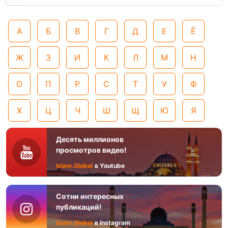
А
Б
В
Г
Д
Е
Ё
Ж
З
И
К
Л
М
Н
О
П
Р
С
Т
У
Ф
Х
Ц
Ч
Ш
Щ
Ю
Я
Десять миллионов
просмотров видео!
Islam.Global
в Youtube
Сотни интересных
публикаций!
Islam.Global
в Instagram