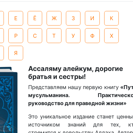
Е
Ё
Ж
З
И
К
Р
С
Т
У
Ф
Х
Я
Ассаляму алейкум, дорогие
братья и сестры!
Представляем нашу первую книгу
«Пу
мусульманина. Практическо
руководство для праведной жизни»
Это уникальное издание станет ценн
источником знаний для тех, к
стремится к довольству Аллаха. Авто