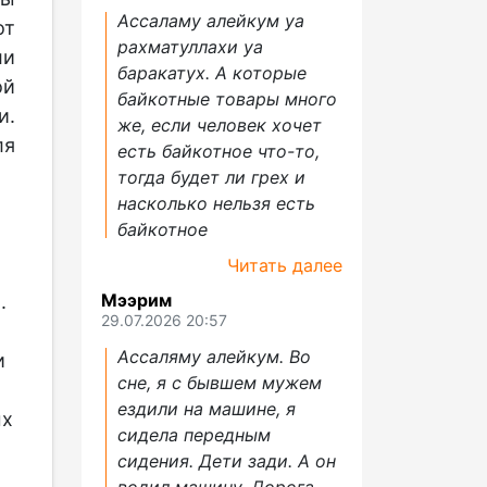
Ассаламу алейкум уа
от
рахматуллахи уа
ли
баракатух. А которые
ой
байкотные товары много
и.
же, если человек хочет
ля
есть байкотное что-то,
тогда будет ли грех и
насколько нельзя есть
байкотное
Читать далее
Мээрим
.
29.07.2026 20:57
Ассаляму алейкум. Во
и
сне, я с бывшем мужем
ездили на машине, я
ых
сидела передным
сидения. Дети зади. А он
водил машину. Дорога