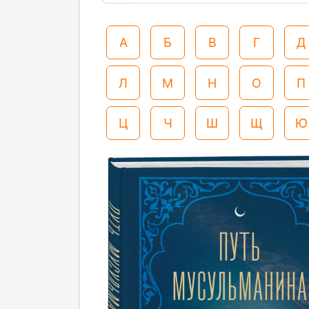
А
Б
В
Г
Д
Л
М
Н
О
П
Ц
Ч
Ш
Щ
Ю