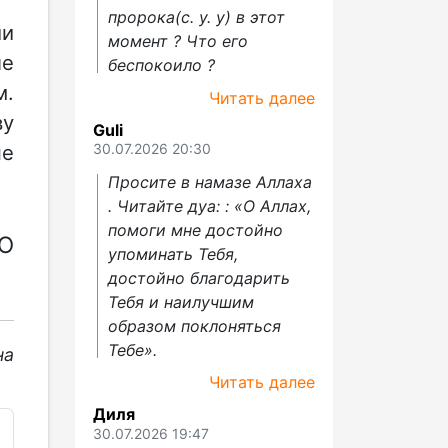
пророка(с. у. у) в этот
ии
момент ? Что его
ле
беспокоило ?
м.
Читать далее
ву
Guli
не
30.07.2026 20:30
Просите в намазе Аллаха
. Читайте дуа: : «О Аллах,
помоги мне достойно
О
упоминать Тебя,
достойно благодарить
Тебя и наилучшим
образом поклоняться
Тебе».
на
Читать далее
Диля
30.07.2026 19:47