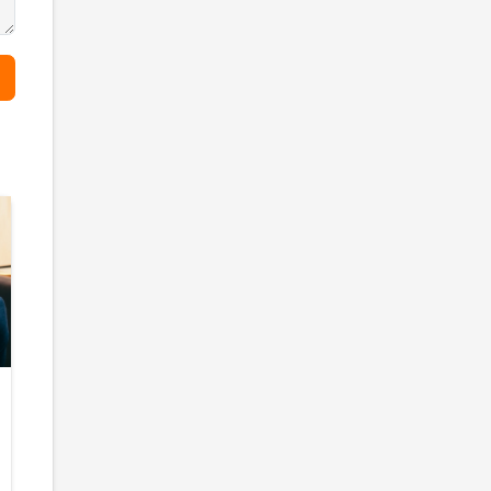
Ислам с позиции
Молитва для
ориентализма
студентов
Ориенталисты
В экзаменацио