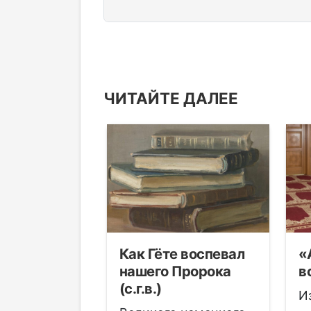
ЧИТАЙТЕ ДАЛЕЕ
секс-
Как Гёте воспевал
«
ства
нашего Пророка
в
(с.г.в.)
тенденций
И