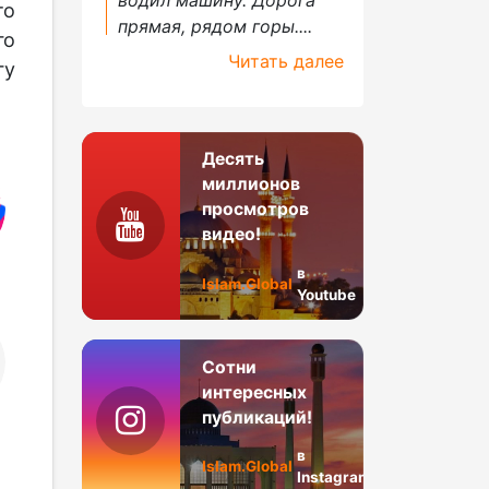
то
прямая, рядом горы....
го
Читать далее
гу
Десять
миллионов
просмотров
видео!
в
Islam.Global
Youtube
Сотни
интересных
публикаций!
в
Islam.Global
Instagram