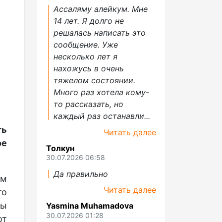
Ассаляму алейкум. Мне
14 лет. Я долго не
решалась написать это
сообщение. Уже
несколько лет я
нахожусь в очень
тяжелом состоянии.
Много раз хотела кому-
то рассказать, но
каждый раз останавли...
ть
Читать далее
е
Толкун
30.07.2026 06:58
Да правильно
ым
Читать далее
то
ры
Yasmina Muhamadova
30.07.2026 01:28
от