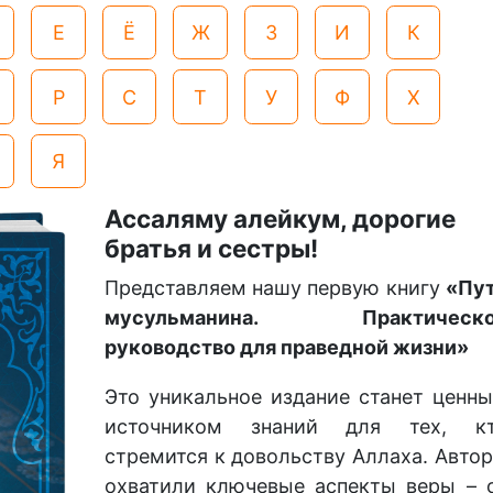
Е
Ё
Ж
З
И
К
Р
С
Т
У
Ф
Х
Я
Ассаляму алейкум, дорогие
братья и сестры!
Представляем нашу первую книгу
«Пу
мусульманина. Практическо
руководство для праведной жизни»
Это уникальное издание станет ценн
источником знаний для тех, к
стремится к довольству Аллаха. Авто
охватили ключевые аспекты веры – 