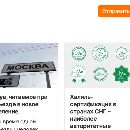
Отправить
уа, читаемое при
Халяль-
ъезде в новое
сертификация в
еление
странах СНГ –
наиболее
о время одной
авторитетные
оездки человек