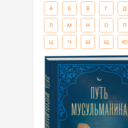
А
Б
В
Г
Д
Л
М
Н
О
П
Ц
Ч
Ш
Щ
Ю