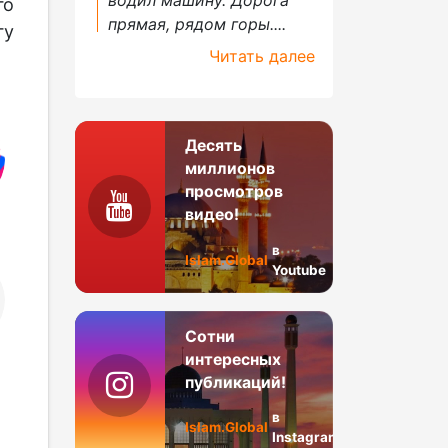
го
прямая, рядом горы....
гу
Читать далее
Десять
миллионов
просмотров
видео!
в
Islam.Global
Youtube
Сотни
интересных
публикаций!
в
Islam.Global
Instagram