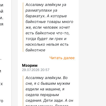
Ассаламу алейкум уа
ли
рахматуллахи уа
ой
баракатух. А которые
и.
байкотные товары много
ля
же, если человек хочет
есть байкотное что-то,
тогда будет ли грех и
насколько нельзя есть
байкотное
Читать далее
.
Мээрим
29.07.2026 20:57
и
Ассаляму алейкум. Во
сне, я с бывшем мужем
ых
ездили на машине, я
сидела передным
сидения. Дети зади. А он
то
водил машину. Дорога