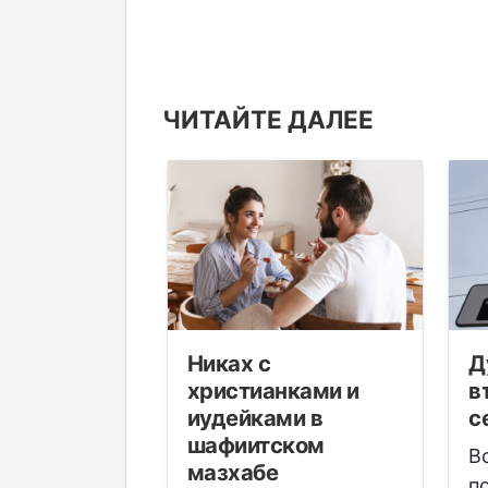
ЧИТАЙТЕ ДАЛЕЕ
Никах с
Д
том
христианками и
в
иудейками в
с
намаза
шафиитском
В
 общиной в
мазхабе
п
чше, чем