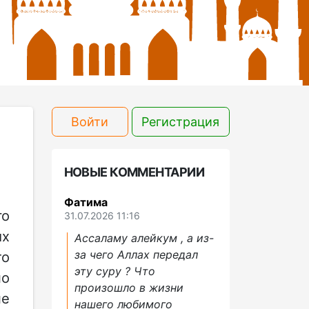
Войти
Регистрация
НОВЫЕ КОММЕНТАРИИ
Фатима
го
31.07.2026 11:16
их
Ассаламу алейкум , а из-
за чего Аллах передал
то
эту суру ? Что
но
произошло в жизни
не
нашего любимого