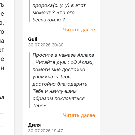
ть
пророка(с. у. у) в этот
момент ? Что его
же
беспокоило ?
а.
Читать далее
то
Guli
ла
30.07.2026 20:30
ог
Просите в намазе Аллаха
се
. Читайте дуа: : «О Аллах,
он
помоги мне достойно
упоминать Тебя,
достойно благодарить
Тебя и наилучшим
на
образом поклоняться
Тебе».
Читать далее
Диля
30.07.2026 19:47