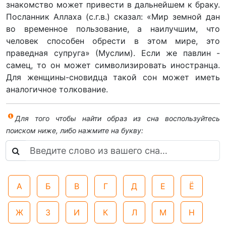
знакомство может привести в дальнейшем к браку.
Посланник Аллаха (с.г.в.) сказал: «Мир земной дан
во временное пользование, а наилучшим, что
человек способен обрести в этом мире, это
праведная супруга» (Муслим). Если же павлин -
самец, то он может символизировать иностранца.
Для женщины-сновидца такой сон может иметь
аналогичное толкование.
Для того чтобы найти образ из сна воспользуйтесь
поиском ниже, либо нажмите на букву:
А
Б
В
Г
Д
Е
Ё
Ж
З
И
К
Л
М
Н