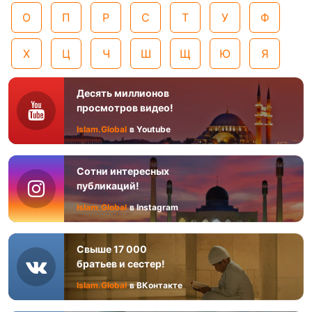
О
П
Р
С
Т
У
Ф
Х
Ц
Ч
Ш
Щ
Ю
Я
Десять миллионов
просмотров видео!
Islam.Global
в Youtube
Сотни интересных
публикаций!
Islam.Global
в Instagram
Свыше 17 000
братьев и сестер!
Islam.Global
в ВКонтакте