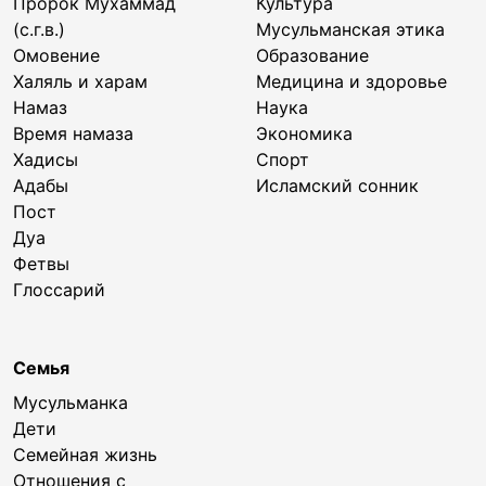
Пророк Мухаммад
Культура
(с.г.в.)
Мусульманская этика
Омовение
Образование
Халяль и харам
Медицина и здоровье
Намаз
Наука
Время намаза
Экономика
Хадисы
Спорт
Адабы
Исламский сонник
Пост
Дуа
Фетвы
Глоссарий
Семья
Мусульманка
Дети
Семейная жизнь
Отношения с