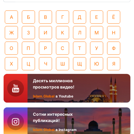
А
Б
В
Г
Д
Е
Ё
Ж
З
И
К
Л
М
Н
О
П
Р
С
Т
У
Ф
Х
Ц
Ч
Ш
Щ
Ю
Я
Десять миллионов
просмотров видео!
Islam.Global
в Youtube
Сотни интересных
публикаций!
Islam.Global
в Instagram