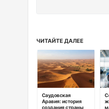
ЧИТАЙТЕ ДАЛЕЕ
об исламе
Саудовская
С
ьманах
Аравия: история
ж
создания страны
м