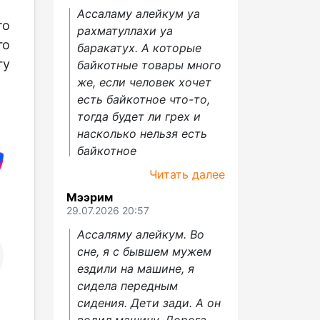
Ассаламу алейкум уа
то
рахматуллахи уа
го
баракатух. А которые
гу
байкотные товары много
же, если человек хочет
есть байкотное что-то,
тогда будет ли грех и
насколько нельзя есть
байкотное
Читать далее
Мээрим
29.07.2026 20:57
Ассаляму алейкум. Во
сне, я с бывшем мужем
ездили на машине, я
сидела передным
сидения. Дети зади. А он
водил машину. Дорога