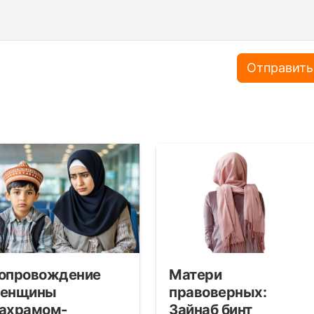
Отправить
опровождение
Матери
енщины
правоверных:
ахрамом-
Зайнаб бинт