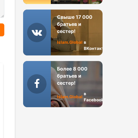
Свыше 17 000
братьев и
сестер!
Islam.Global
в
ВКонтакте
Более 8 000
братьев и
сестер!
в
Islam.Global
Facebook
Матери
Зайдизм: ме
правоверных:
суннитами,
Хафса бинт Умар
шиитами и