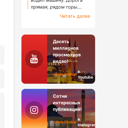
прямая, рядом горы....
Читать далее
Десять
миллионов
просмотров
видео!
в
Islam.Global
Youtube
Сотни
интересных
публикаций!
в
Islam.Global
Instagram