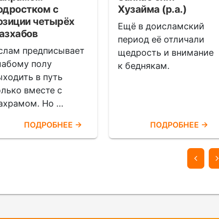
одростком с
Хузайма (р.а.)
озиции четырёх
Ещё в доисламский
азхабов
период её отличали
слам предписывает
щедрость и внимание
лабому полу
к беднякам.
ыходить в путь
олько вместе с
ахрамом. Но …
ПОДРОБНЕЕ →
ПОДРОБНЕЕ →