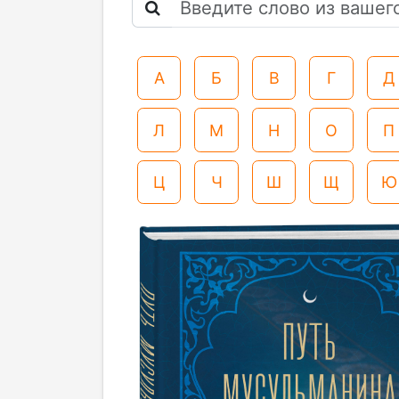
А
Б
В
Г
Д
Л
М
Н
О
П
Ц
Ч
Ш
Щ
Ю