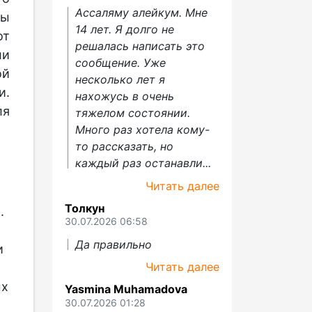
Ассаляму алейкум. Мне
ры
14 лет. Я долго не
от
решалась написать это
ли
сообщение. Уже
ой
несколько лет я
и.
нахожусь в очень
ля
тяжелом состоянии.
Много раз хотела кому-
то рассказать, но
каждый раз останавли...
Читать далее
Толкун
.
30.07.2026 06:58
Да правильно
и
Читать далее
ых
Yasmina Muhamadova
30.07.2026 01:28