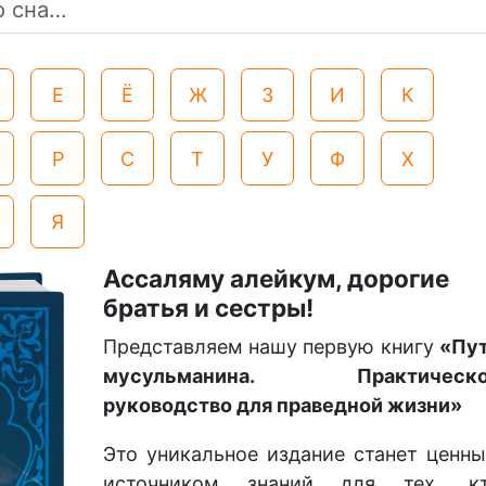
Е
Ё
Ж
З
И
К
Р
С
Т
У
Ф
Х
Я
Ассаляму алейкум, дорогие
братья и сестры!
Представляем нашу первую книгу
«Пу
мусульманина. Практическо
руководство для праведной жизни»
Это уникальное издание станет ценн
источником знаний для тех, к