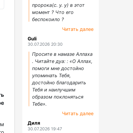
пророка(с. у. у) в этот
момент ? Что его
беспокоило ?
Читать далее
Guli
30.07.2026 20:30
Просите в намазе Аллаха
. Читайте дуа: : «О Аллах,
помоги мне достойно
упоминать Тебя,
достойно благодарить
Тебя и наилучшим
ть
образом поклоняться
е
Тебе».
Читать далее
Диля
ым
30.07.2026 19:47
то