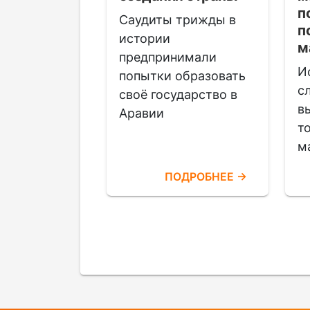
п
Саудиты трижды в
дукцию
п
истории
ят не только
м
предпринимали
е страны, но
И
попытки образовать
рства З…
с
своё государство в
в
Аравии
т
м
ОДРОБНЕЕ →
ПОДРОБНЕЕ →