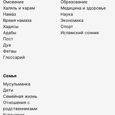
Омовение
Образование
Халяль и харам
Медицина и здоровье
Намаз
Наука
Время намаза
Экономика
Хадисы
Спорт
Адабы
Исламский сонник
Пост
Дуа
Фетвы
Глоссарий
Семья
Мусульманка
Дети
Семейная жизнь
Отношения с
родственниками
Кулинария