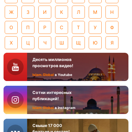
Ж
З
И
К
Л
М
Н
О
П
Р
С
Т
У
Ф
Х
Ц
Ч
Ш
Щ
Ю
Я
Десять миллионов
просмотров видео!
Islam.Global
в Youtube
Сотни интересных
публикаций!
Islam.Global
в Instagram
Свыше 17 000
братьев и сестер!