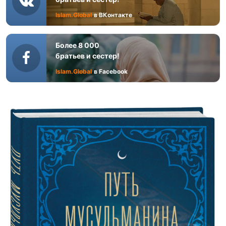
Islam.Global
в ВКонтакте
Более 8 000
братьев и сестер!
Islam.Global
в Facebook