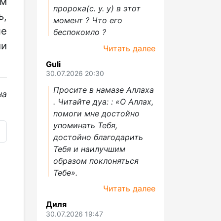
ям
пророка(с. у. у) в этот
ь,
момент ? Что его
не
беспокоило ?
ии
Читать далее
Guli
30.07.2026 20:30
Просите в намазе Аллаха
на
. Читайте дуа: : «О Аллах,
помоги мне достойно
упоминать Тебя,
достойно благодарить
Тебя и наилучшим
образом поклоняться
Тебе».
Читать далее
Диля
30.07.2026 19:47