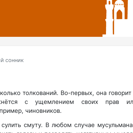
й сонник
колько толкований. Во-первых, она говорит
лкнётся с ущемлением своих прав и
апример, чиновников.
 сулить смуту. В любом случае мусульман