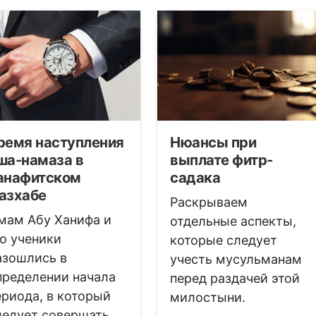
ремя наступления
Нюансы при
ша-намаза в
выплате фитр-
анафитском
садака
азхабе
Раскрываем
мам Абу Ханифа и
отдельные аспекты,
го ученики
которые следует
азошлись в
учесть мусульманам
пределении начала
перед раздачей этой
ериода, в который
милостыни.
ледует совершать