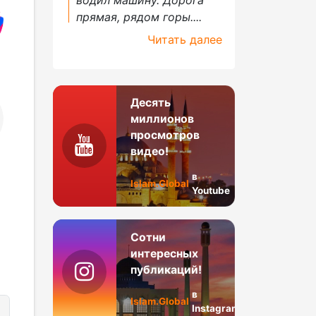
прямая, рядом горы....
Читать далее
Десять
миллионов
просмотров
видео!
в
Islam.Global
Youtube
Сотни
интересных
публикаций!
в
Islam.Global
Instagram