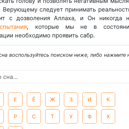
скать голову и позволять негативным мысл
. Верующему следует принимать реальност
ит с дозволения Аллаха, и Он никогда 
спытания
, которые мы не в состоян
ации необходимо проявить сабр.
 сна воспользуйтесь поиском ниже, либо нажмите 
Е
Ё
Ж
З
И
К
Р
С
Т
У
Ф
Х