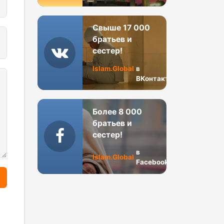
Свыше 17 000
братьев и
сестер!
Islam.Global
в
ВКонтакте
Более 8 000
братьев и
сестер!
в
Islam.Global
Facebook