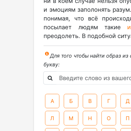
ни в коем случае нельзя опу
и эмоциям заполонять разум
понимая, что всё происход
посылает людям такие
и
преодолеть. В подобной ситу
Для того чтобы найти образ из
букву:
А
Б
В
Г
Д
Л
М
Н
О
П