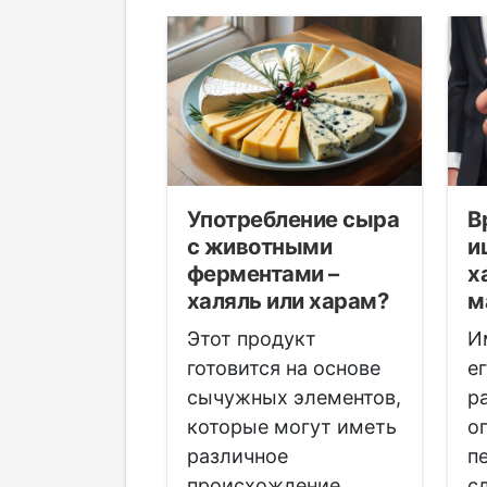
 –
Употребление сыра
В
ное шоу
с животными
и
иски
ферментами –
х
?
халяль или харам?
м
ных
Этот продукт
И
 эта дата
готовится на основе
е
ивается по-
сычужных элементов,
р
 При этом
которые могут иметь
о
тся ряд
различное
п
происхождение
с