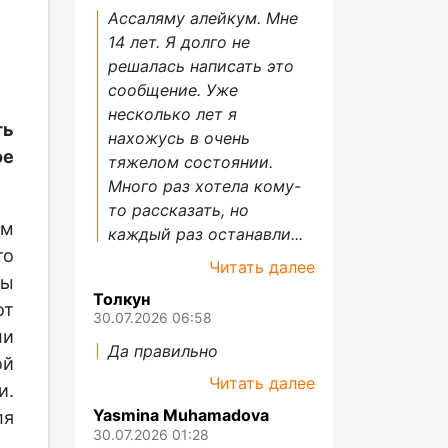
Ассаляму алейкум. Мне
14 лет. Я долго не
решалась написать это
сообщение. Уже
несколько лет я
ть
нахожусь в очень
е
тяжелом состоянии.
Много раз хотела кому-
то рассказать, но
ым
каждый раз останавли...
то
Читать далее
ры
Толкун
от
30.07.2026 06:58
ли
Да правильно
ой
Читать далее
и.
Yasmina Muhamadova
ля
30.07.2026 01:28