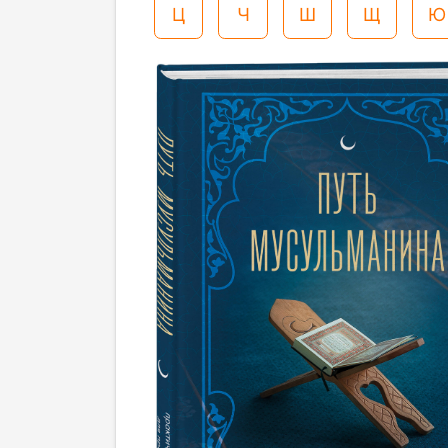
Ц
Ч
Ш
Щ
Ю