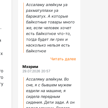
Ассаламу алейкум уа
рахматуллахи уа
баракатух. А которые
байкотные товары много
.
же, если человек хочет
есть байкотное что-то,
тогда будет ли грех и
и
насколько нельзя есть
байкотное
ых
Читать далее
Мээрим
то
29.07.2026 20:57
го
Ассаляму алейкум. Во
гу
сне, я с бывшем мужем
ездили на машине, я
сидела передным
сидения. Дети зади. А он
водил машину. Дорога