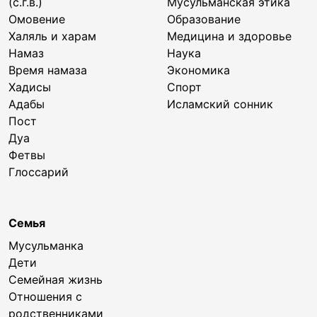
(с.г.в.)
Мусульманская этика
Омовение
Образование
Халяль и харам
Медицина и здоровье
Намаз
Наука
Время намаза
Экономика
Хадисы
Спорт
Адабы
Исламский сонник
Пост
Дуа
Фетвы
Глоссарий
Семья
Мусульманка
Дети
Семейная жизнь
Отношения с
родственниками