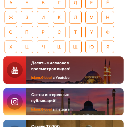
А
Б
В
Г
Д
Е
Ё
Ж
З
И
К
Л
М
Н
О
П
Р
С
Т
У
Ф
Х
Ц
Ч
Ш
Щ
Ю
Я
Десять миллионов
просмотров видео!
Islam.Global
в Youtube
Сотни интересных
публикаций!
Islam.Global
в Instagram
Свыше 17 000