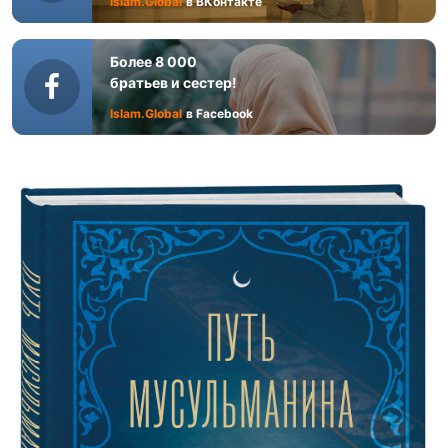
Islam.Global
в ВКонтакте
Более 8 000
братьев и сестер!
Islam.Global
в Facebook