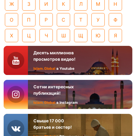
Ж
З
И
К
Л
М
Н
О
П
Р
С
Т
У
Ф
Х
Ц
Ч
Ш
Щ
Ю
Я
Десять миллионов
просмотров видео!
Islam.Global
в Youtube
Сотни интересных
публикаций!
Islam.Global
в Instagram
Свыше 17 000
братьев и сестер!