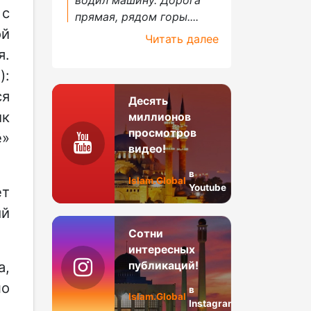
 с
прямая, рядом горы....
ой
Читать далее
.
):
ся
Десять
ик
миллионов
просмотров
ё»
видео!
в
Islam.Global
Youtube
ет
ый
Сотни
интересных
а,
публикаций!
но
в
Islam.Global
Instagram