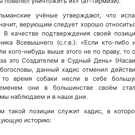
ы повелел уничтожить их» (ат-Тирмизи).
льманские учёные утверждают, что исл
значит, верующим следует хорошо относить
. В качестве подтверждения своей позиц
ика Всевышнего (с.г.в.): «Если кто-либо 
и кого-нибудь выше этого не по праву, то 
за это Создателем в Судный День» (Насаи
 богословы, данный хадис отменил действ
в то время собаки несли в себе больш
ременем они в большинстве своём ста
 мы наблюдаем и в наши дни.
м такой позиции служит хадис, в котор
ледующую историю: