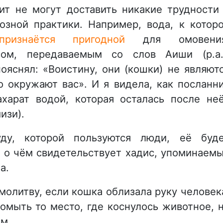
ит не могут доставить никакие трудности
озной практики. Например, вода, к котор
признаётся пригодной
для омовения
сом, передаваемым со слов Аиши (р.а.
 пояснял: «Воистину, они (кошки) не являют
о окружают вас». И я видела, как посланн
тахарат водой, которая осталась после не
изи).
ду, которой пользуются люди, её буд
, о чём свидетельствует хадис, упоминаем
а.
олитву, если кошка облизала руку человек
омыть то место, где коснулось животное, 
ым.