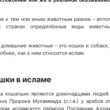
ие к тем или иным животным разное – впло
х странах определённые виды животн
.
домашние животные – это кошки и собаки,
обнее, как к ним относится ислам.
шки в исламе
ва кошачьих являются домочадцами людей
на Пророка Мухаммада (с.г.в.) у арабов э
лом исламского периода Посланник Алла