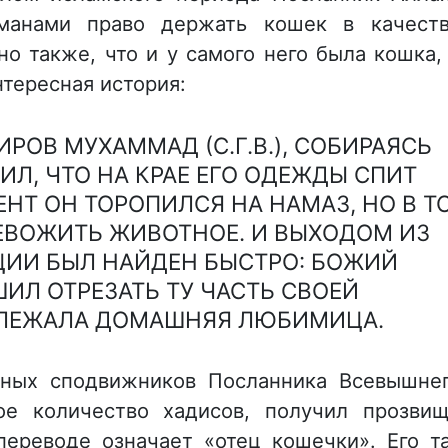
льманами право держать кошек в качест
о также, что и у самого него была кошка,
тересная история:
ОВ МУХАММАД (С.Г.В.), СОБИРАЯСЬ
ИЛ, ЧТО НА КРАЕ ЕГО ОДЕЖДЫ СПИТ
ЕНТ ОН ТОРОПИЛСЯ НА НАМАЗ, НО В Т
РЕВОЖИТЬ ЖИВОТНОЕ. И ВЫХОДОМ ИЗ
ИИ БЫЛ НАЙДЕН БЫСТРО: БОЖИЙ
ЕШИЛ ОТРЕЗАТЬ ТУ ЧАСТЬ СВОЕЙ
 ЛЕЖАЛА ДОМАШНЯЯ ЛЮБИМИЦА.
тных сподвижников Посланника Всевышне
мное количество хадисов, получил прозви
 переводе означает «отец кошечки». Его т