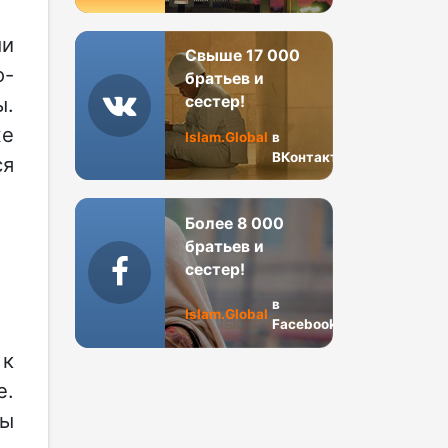
ми
Свыше 17 000
о-
братьев и
сестер!
ы.
же
Islam.Global
в
ВКонтакте
я
Более 8 000
братьев и
сестер!
в
Islam.Global
Facebook
 к
е.
бы