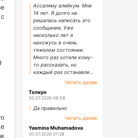
Ассаляму алейкум. Мне
ве
14 лет. Я долго не
 с
решалась написать это
сообщение. Уже
несколько лет я
нахожусь в очень
тяжелом состоянии.
Много раз хотела кому-
О
то рассказать, но
каждый раз останавли...
Читать далее
Толкун
30.07.2026 06:58
Да правильно
го
Читать далее
ще
Yasmina Muhamadova
30.07.2026 01:28
ак