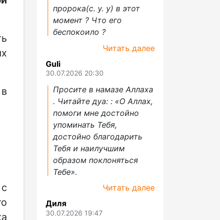
пророка(с. у. у) в этот
момент ? Что его
беспокоило ?
ть
Читать далее
ых
Guli
30.07.2026 20:30
Просите в намазе Аллаха
 в
. Читайте дуа: : «О Аллах,
помоги мне достойно
упоминать Тебя,
достойно благодарить
Тебя и наилучшим
образом поклоняться
Тебе».
 с
Читать далее
то
Диля
30.07.2026 19:47
ха