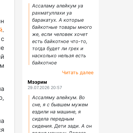
Ассаламу алейкум уа
.
рахматуллахи уа
баракатух. А которые
ин
байкотные товары много
й
.
же, если человек хочет
 с
есть байкотное что-то,
ие
тогда будет ли грех и
насколько нельзя есть
ий
байкотное
ем
Читать далее
Мээрим
29.07.2026 20:57
ла
р,
Ассаляму алейкум. Во
сне, я с бывшем мужем
ездили на машине, я
сидела передным
на
сидения. Дети зади. А он
ся
водил машину. Дорога