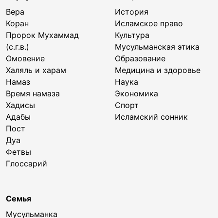
Вера
История
Коран
Исламское право
Пророк Мухаммад
Культура
(с.г.в.)
Мусульманская этика
Омовение
Образование
Халяль и харам
Медицина и здоровье
Намаз
Наука
Время намаза
Экономика
Хадисы
Спорт
Адабы
Исламский сонник
Пост
Дуа
Фетвы
Глоссарий
Семья
Мусульманка