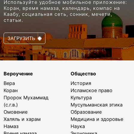
Используйте удобное мобильное приложение:
Коран, время намаза, календарь, компас на
Каабу, социальная сеть, сонник, мечети,
статьи.
ЗАГРУЗИТЬ
Вероучение
Общество
Вера
История
Коран
Исламское право
Пророк Мухаммад
Культура
(с.г.в.)
Мусульманская этика
Омовение
Образование
Халяль и харам
Медицина и здоровье
Намаз
Наука
Время намаза
Экономика