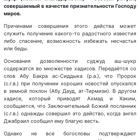
совершаемый в качестве признательности Господу
миров.
Причинами совершения этого действа может
служить получение какого-то радостного известия
либо спасение, возможность избежать несчастья
или беды.
Основания дозволенности суджуд аш-шукр
содержатся во множестве хадисов. Передаётся со
слов Абу Бакра ас-Сиддыка (р.а.), что Пророк
(с.г.в.) при получении хороших новостей опускался
в земной поклон (Абу Дауд, ат-Тирмизи). В другом
хадисе, который приводят Ахмад и Хаким,
сообщается, что Заключительный Божий посланник
(с.г.в.) однажды совершил это действо, когда ангел
Джабраил сообщил ему благую весть.
Однако не все богословы подтверждают