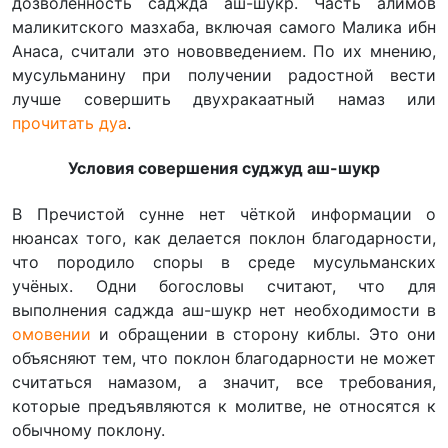
дозволенность саджда аш-шукр. Часть алимов
маликитского мазхаба, включая самого Малика ибн
Анаса, считали это нововведением. По их мнению,
мусульманину при получении радостной вести
лучше совершить двухракаатный намаз или
прочитать дуа
.
Условия совершения суджуд аш-шукр
В Пречистой сунне нет чёткой информации о
нюансах того, как делается поклон благодарности,
что породило споры в среде мусульманских
учёных. Одни богословы считают, что для
выполнения саджда аш-шукр нет необходимости в
омовении
и обращении в сторону киблы. Это они
объясняют тем, что поклон благодарности не может
считаться намазом, а значит, все требования,
которые предъявляются к молитве, не относятся к
обычному поклону.