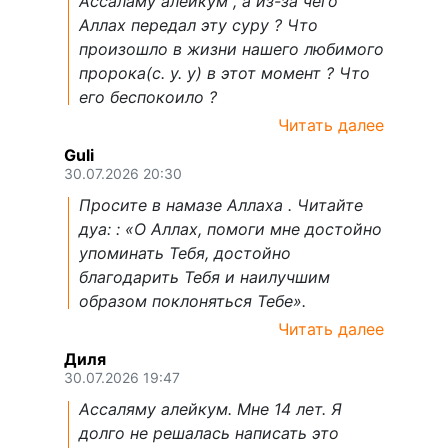
Ассаламу алейкум , а из-за чего
Аллах передал эту суру ? Что
произошло в жизни нашего любимого
пророка(с. у. у) в этот момент ? Что
его беспокоило ?
Читать далее
Guli
30.07.2026 20:30
Просите в намазе Аллаха . Читайте
дуа: : «О Аллах, помоги мне достойно
упоминать Тебя, достойно
благодарить Тебя и наилучшим
образом поклоняться Тебе».
Читать далее
Диля
30.07.2026 19:47
Ассаляму алейкум. Мне 14 лет. Я
долго не решалась написать это