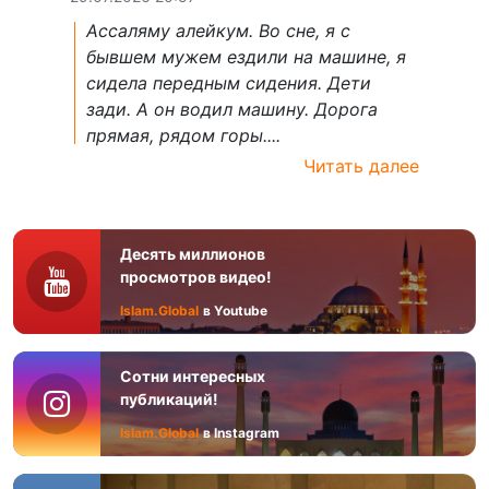
Ассаляму алейкум. Во сне, я с
бывшем мужем ездили на машине, я
сидела передным сидения. Дети
зади. А он водил машину. Дорога
прямая, рядом горы....
Читать далее
Десять миллионов
просмотров видео!
Islam.Global
в Youtube
Сотни интересных
публикаций!
Islam.Global
в Instagram