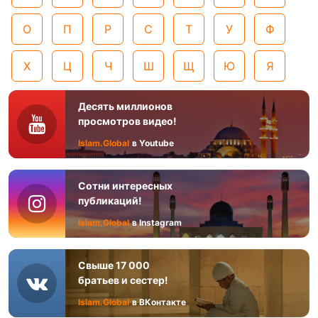
О
П
Р
С
Т
У
Ф
Х
Ц
Ч
Ш
Щ
Ю
Я
Десять миллионов
просмотров видео!
Islam.Global
в Youtube
Сотни интересных
публикаций!
Islam.Global
в Instagram
Свыше 17 000
братьев и сестер!
Islam.Global
в ВКонтакте