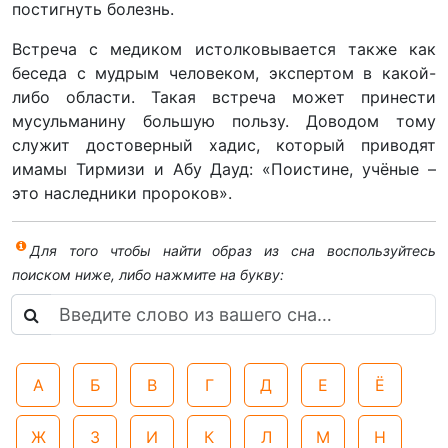
постигнуть болезнь.
Встреча с медиком истолковывается также как
беседа с мудрым человеком, экспертом в какой-
либо области. Такая встреча может принести
мусульманину большую пользу. Доводом тому
служит достоверный хадис, который приводят
имамы Тирмизи и Абу Дауд: «Поистине, учёные –
это наследники пророков».
Для того чтобы найти образ из сна воспользуйтесь
поиском ниже, либо нажмите на букву:
А
Б
В
Г
Д
Е
Ё
Ж
З
И
К
Л
М
Н