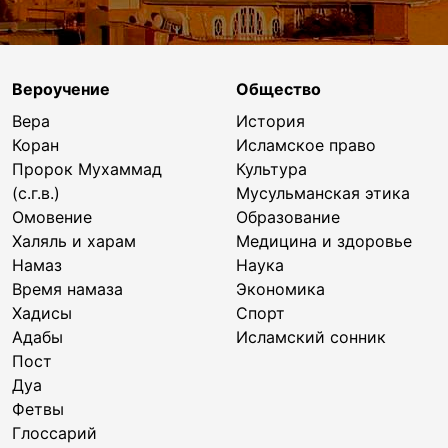
Вероучение
Общество
Вера
История
Коран
Исламское право
Пророк Мухаммад
Культура
(с.г.в.)
Мусульманская этика
Омовение
Образование
Халяль и харам
Медицина и здоровье
Намаз
Наука
Время намаза
Экономика
Хадисы
Спорт
Адабы
Исламский сонник
Пост
Дуа
Фетвы
Глоссарий