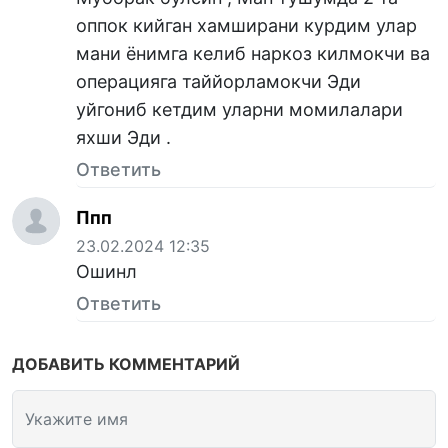
оппок кийган хамширани курдим улар
мани ёнимга келиб наркоз килмокчи ва
операцияга таййорламокчи Эди
уйгониб кетдим уларни момилалари
яхши Эди .
Ответить
Ппп
23.02.2024 12:35
Ошинл
Ответить
ДОБАВИТЬ КОММЕНТАРИЙ
Укажите имя