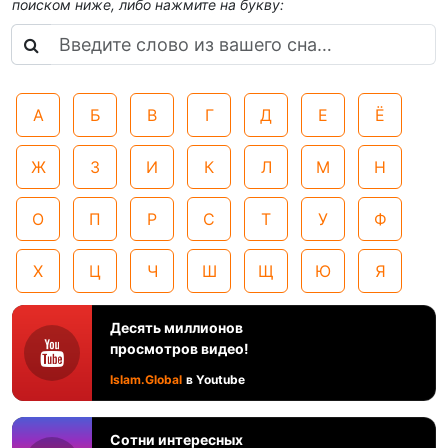
поиском ниже, либо нажмите на букву:
А
Б
В
Г
Д
Е
Ё
Ж
З
И
К
Л
М
Н
О
П
Р
С
Т
У
Ф
Х
Ц
Ч
Ш
Щ
Ю
Я
Десять миллионов
просмотров видео!
Islam.Global
в Youtube
Сотни интересных