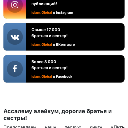
публикаций!
Islam.Global
в Instagram
Свыше 17 000
братьев и сестер!
Islam.Global
в ВКонтакте
Более 8 000
братьев и сестер!
Islam.Global
в Facebook
Ассаляму алейкум, дорогие братья и
сестры!
Представляем нашу первую книгу
«Путь