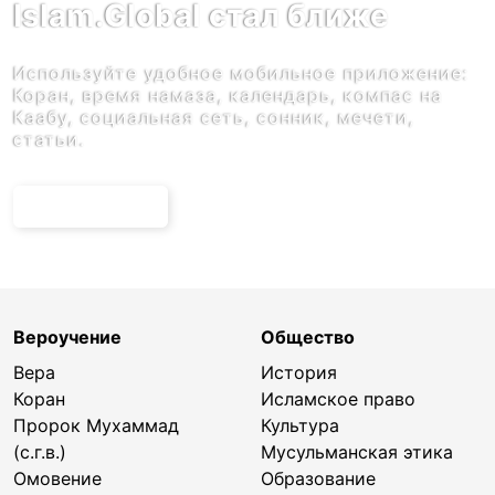
Islam.Global стал ближе
Используйте удобное мобильное приложение:
Коран, время намаза, календарь, компас на
Каабу, социальная сеть, сонник, мечети,
статьи.
ЗАГРУЗИТЬ
Вероучение
Общество
Вера
История
Коран
Исламское право
Пророк Мухаммад
Культура
(с.г.в.)
Мусульманская этика
Омовение
Образование