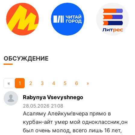
ОБСУЖДЕНИЕ
«
1
2
3
4
5
6
»
Rabynya Vsevyshnego
28.05.2026 21:08
Асаляму Алейкум!вчера прямо в
курбан-айт умер мой одноклассник,он
был очень молод, всего лишь 16 лет,