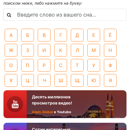
поиском ниже, либо нажмите на букву:
А
Б
В
Г
Д
Е
Ё
Ж
З
И
К
Л
М
Н
О
П
Р
С
Т
У
Ф
Х
Ц
Ч
Ш
Щ
Ю
Я
Десять миллионов
просмотров видео!
Islam.Global
в Youtube
Сотни интересных