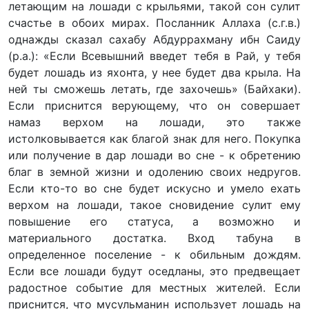
летающим на лошади с крыльями, такой сон сулит
счастье в обоих мирах. Посланник Аллаха (с.г.в.)
однажды сказал сахабу Абдуррахману ибн Саиду
(р.а.): «Если Всевышний введет тебя в Рай, у тебя
будет лошадь из яхонта, у нее будет два крыла. На
ней ты сможешь летать, где захочешь» (Байхаки).
Если приснится верующему, что он совершает
намаз верхом на лошади, это также
истолковывается как благой знак для него. Покупка
или получение в дар лошади во сне - к обретению
благ в земной жизни и одолению своих недругов.
Если кто-то во сне будет искусно и умело ехать
верхом на лошади, такое сновидение сулит ему
повышение его статуса, а возможно и
материального достатка. Вход табуна в
определенное поселение - к обильным дождям.
Если все лошади будут оседланы, это предвещает
радостное событие для местных жителей. Если
приснится, что мусульманин использует лошадь на