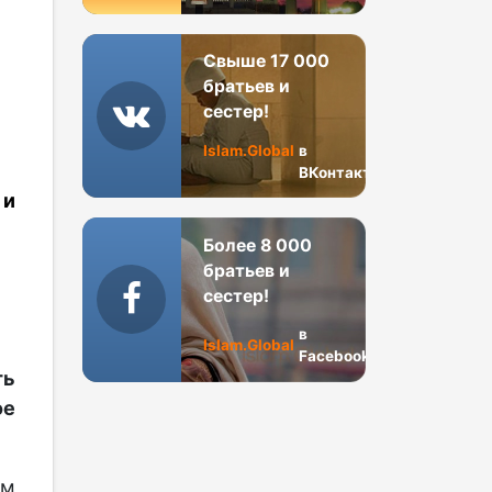
Свыше 17 000
братьев и
сестер!
Islam.Global
в
ВКонтакте
 и
Более 8 000
братьев и
сестер!
в
Islam.Global
Facebook
ть
е
ым