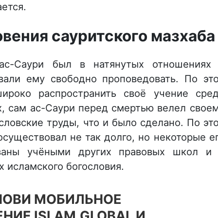
ется.
вения сауритского мазхаба
 ас-Саури был в натянутых отношениях
вали ему свободно проповедовать. По эт
ироко распространить своё учение сре
х, сам ас-Саури перед смертью велел свое
словские труды, что и было сделано. По эт
существовал не так долго, но некоторые е
ованы учёными других правовых школ и
х исламского богословия.
НОВИ МОБИЛЬНОЕ
НИЕ ISLAM.GLOBAL И