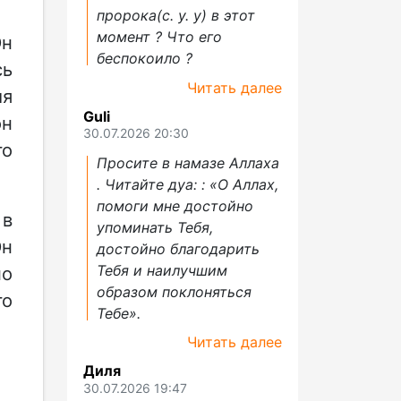
пророка(с. у. у) в этот
момент ? Что его
Он
беспокоило ?
сь
Читать далее
ия
Guli
он
30.07.2026 20:30
го
Просите в намазе Аллаха
. Читайте дуа: : «О Аллах,
помоги мне достойно
 в
упоминать Тебя,
Он
достойно благодарить
Тебя и наилучшим
но
образом поклоняться
го
Тебе».
Читать далее
Диля
30.07.2026 19:47