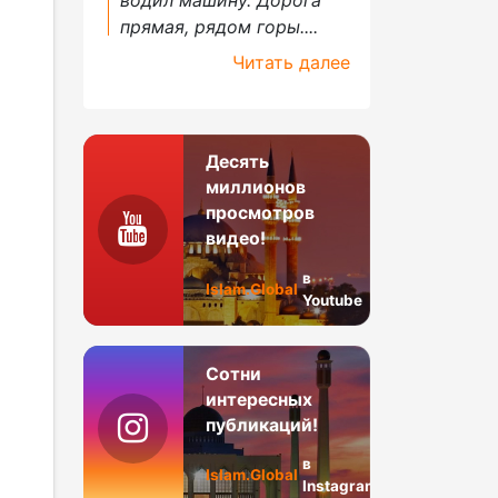
прямая, рядом горы....
Читать далее
Десять
миллионов
просмотров
видео!
в
Islam.Global
Youtube
Сотни
интересных
публикаций!
в
Islam.Global
Instagram