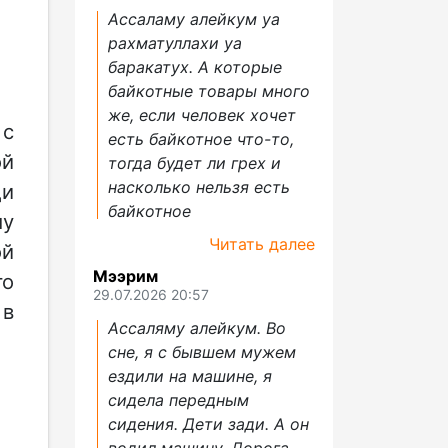
Ассаламу алейкум уа
рахматуллахи уа
баракатух. А которые
байкотные товары много
же, если человек хочет
 с
есть байкотное что-то,
ой
тогда будет ли грех и
насколько нельзя есть
ди
байкотное
му
Читать далее
ой
Мээрим
го
29.07.2026 20:57
 в
Ассаляму алейкум. Во
сне, я с бывшем мужем
ездили на машине, я
сидела передным
сидения. Дети зади. А он
водил машину. Дорога