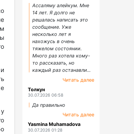
Ассаляму алейкум. Мне
со
14 лет. Я долго не
ые
решалась написать это
сообщение. Уже
ам
несколько лет я
ры
нахожусь в очень
то
тяжелом состоянии.
Много раз хотела кому-
то рассказать, но
 и
каждый раз останавли...
ть
Читать далее
же
Толкун
30.07.2026 06:58
Да правильно
 у
Читать далее
го
Yasmina Muhamadova
бо
30.07.2026 01:28