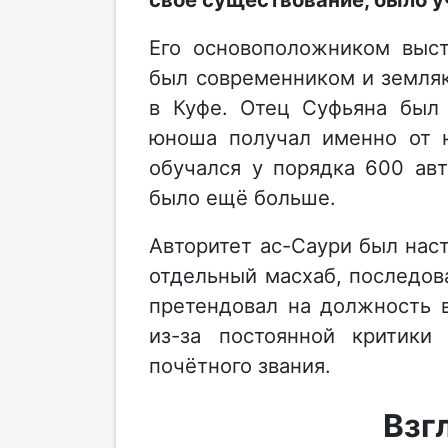
Его основоположником выст
был современником и земл
в Куфе. Отец Суфьяна был 
юноша получал именно от н
обучался у порядка 600 авт
было ещё больше.
Авторитет ас-Саури был наст
отдельный масхаб, последов
претендовал на должность в
из-за постоянной критики
почётного звания.
Взг