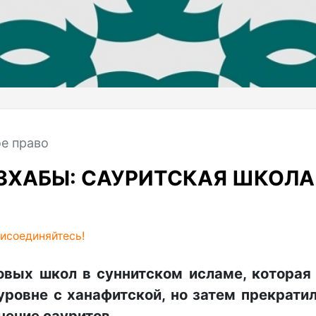
е право
ЗХАБЫ: САУРИТСКАЯ ШКОЛА
исоединяйтесь!
овых школ в суннитском исламе, которая
уровне с ханафитской, но затем прекрати
чение сауритов.