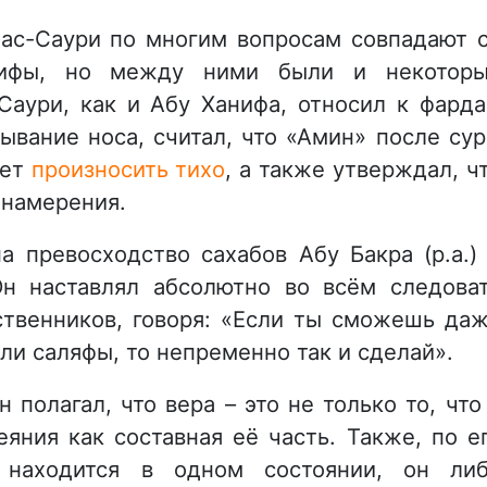
 ас-Саури по многим вопросам совпадают 
нифы, но между ними были и некотор
-Саури, как и Абу Ханифа, относил к фард
ывание носа, считал, что «Амин» после су
ует
произносить тихо
, а также утверждал, ч
 намерения.
а превосходство сахабов Абу Бакра (р.а.)
 Он наставлял абсолютно во всём следова
твенников, говоря: «Если ты сможешь да
али саляфы, то непременно так и сделай».
 полагал, что вера – это не только то, что
еяния как составная её часть. Также, по е
 находится в одном состоянии, он ли