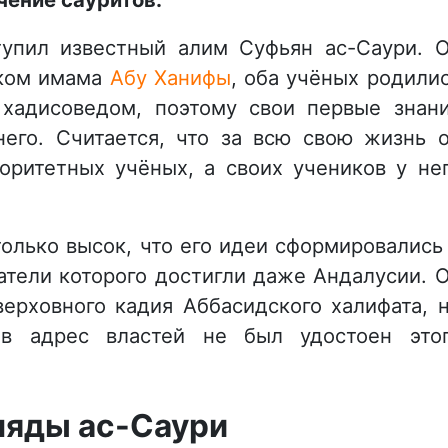
упил известный алим Суфьян ас-Саури. 
яком имама
Абу Ханифы
, оба учёных родили
хадисоведом, поэтому свои первые знан
его. Считается, что за всю свою жизнь 
оритетных учёных, а своих учеников у не
олько высок, что его идеи сформировались
атели которого достигли даже Андалусии. 
ерховного кадия Аббасидского халифата, 
 в адрес властей не был удостоен это
ляды ас-Саури