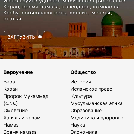
Используйте удобное мобильное приложение:
Коран, время намаза, календарь, компас на
Каабу, социальная сеть, сонник, мечети,
статьи.
ЗАГРУЗИТЬ
Вероучение
Общество
Вера
История
Коран
Исламское право
Пророк Мухаммад
Культура
(с.г.в.)
Мусульманская этика
Омовение
Образование
Халяль и харам
Медицина и здоровье
Намаз
Наука
Время намаза
Экономика