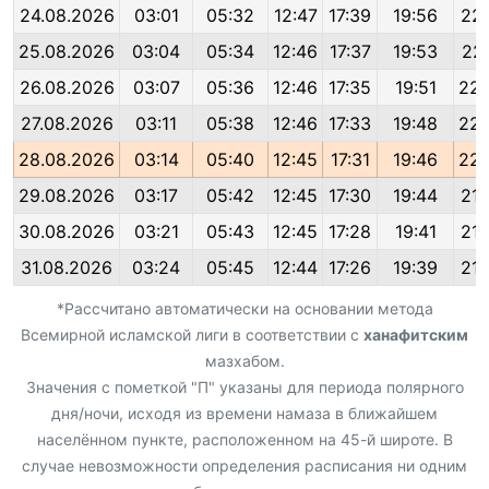
24.08.2026
03:01
05:32
12:47
17:39
19:56
22:
25.08.2026
03:04
05:34
12:46
17:37
19:53
22:
26.08.2026
03:07
05:36
12:46
17:35
19:51
22:
27.08.2026
03:11
05:38
12:46
17:33
19:48
22:
28.08.2026
03:14
05:40
12:45
17:31
19:46
22:
29.08.2026
03:17
05:42
12:45
17:30
19:44
21:
30.08.2026
03:21
05:43
12:45
17:28
19:41
21:
31.08.2026
03:24
05:45
12:44
17:26
19:39
21:
*Рассчитано автоматически на основании метода
Всемирной исламской лиги в соответствии с
ханафитским
мазхабом.
Значения с пометкой "П" указаны для периода полярного
дня/ночи, исходя из времени намаза в ближайшем
населённом пункте, расположенном на 45-й широте. В
случае невозможности определения расписания ни одним