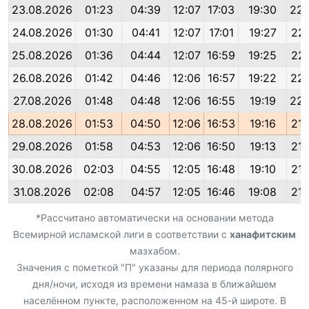
23.08.2026
01:23
04:39
12:07
17:03
19:30
22:
24.08.2026
01:30
04:41
12:07
17:01
19:27
22:
25.08.2026
01:36
04:44
12:07
16:59
19:25
22:
26.08.2026
01:42
04:46
12:06
16:57
19:22
22:
27.08.2026
01:48
04:48
12:06
16:55
19:19
22:
28.08.2026
01:53
04:50
12:06
16:53
19:16
21:
29.08.2026
01:58
04:53
12:06
16:50
19:13
21:
30.08.2026
02:03
04:55
12:05
16:48
19:10
21:
31.08.2026
02:08
04:57
12:05
16:46
19:08
21:
*Рассчитано автоматически на основании метода
Всемирной исламской лиги в соответствии с
ханафитским
мазхабом.
Значения с пометкой "П" указаны для периода полярного
дня/ночи, исходя из времени намаза в ближайшем
населённом пункте, расположенном на 45-й широте. В