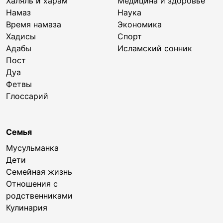
Халяль и харам
Медицина и здоровье
Намаз
Наука
Время намаза
Экономика
Хадисы
Спорт
Адабы
Исламский сонник
Пост
Дуа
Фетвы
Глоссарий
Семья
Мусульманка
Дети
Семейная жизнь
Отношения с
родственниками
Кулинария