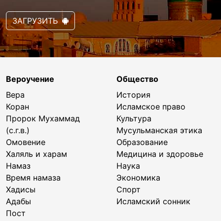
ЗАГРУЗИТЬ
Вероучение
Общество
Вера
История
Коран
Исламское право
Пророк Мухаммад
Культура
(с.г.в.)
Мусульманская этика
Омовение
Образование
Халяль и харам
Медицина и здоровье
Намаз
Наука
Время намаза
Экономика
Хадисы
Спорт
Адабы
Исламский сонник
Пост