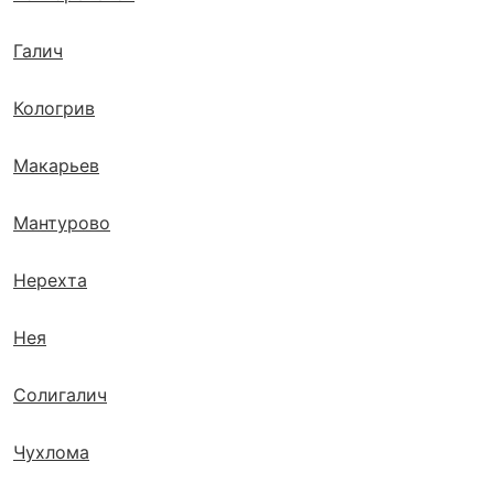
Галич
Кологрив
Макарьев
Мантурово
Нерехта
Нея
Солигалич
Чухлома