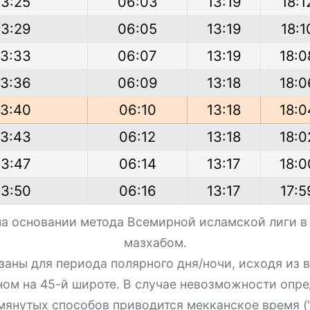
3:25
06:03
13:19
18:1
3:29
06:05
13:19
18:1
3:33
06:07
13:19
18:0
3:36
06:09
13:18
18:0
3:40
06:10
13:18
18:0
3:43
06:12
13:18
18:0
3:47
06:14
13:17
18:0
3:50
06:16
13:17
17:5
на основании метода Всемирной исламской лиги в
мазхабом.
азаны для периода полярного дня/ночи, исходя из
ном на 45-й широте. В случае невозможности опре
мянутых способов приводится мекканское время ("