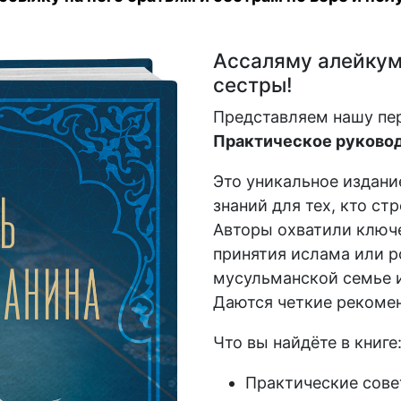
Ассаляму алейкум,
сестры!
Представляем нашу пе
Практическое руковод
Это уникальное издани
знаний для тех, кто ст
Авторы охватили ключе
принятия ислама или р
мусульманской семье и
Даются четкие рекомен
Что вы найдёте в книге
Практические сове