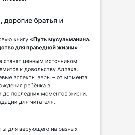
 дорогие братья и
рвую книгу
«Путь мусульманина.
ство для праведной жизни»
е станет ценным источником
ремится к довольству Аллаха.
вые аспекты веры – от момента
ождения ребёнка в
 до последних моментов жизни.
дации для читателя.
:
ты для верующего на разных