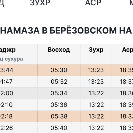
Д
ЗУХР
АСР
НАМАЗА В БЕРЁЗОВСКОМ Н
аджр
Восход
Зухр
Ас
ц сухура
3:44
05:30
13:23
18:3
01:47
05:32
13:23
18:3
2:00
05:34
13:22
18:3
02:10
05:36
13:22
18:3
02:18
05:38
13:22
18:3
2:26
05:40
13:22
18:3