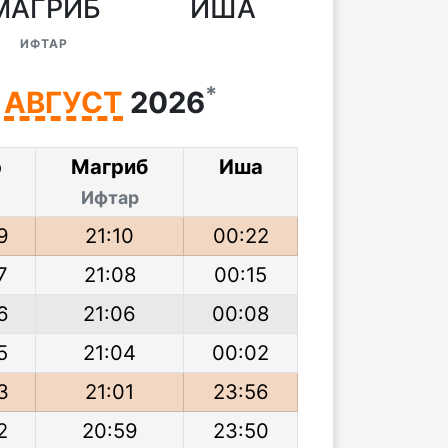
МАГРИБ
ИША
ИФТАР
*
А
АВГУСТ
2026
р
Магриб
Иша
Ифтар
9
21:10
00:22
7
21:08
00:15
6
21:06
00:08
5
21:04
00:02
3
21:01
23:56
2
20:59
23:50