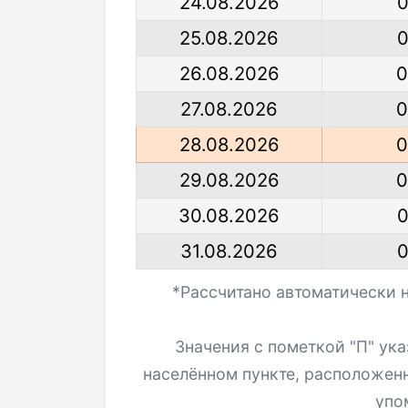
24.08.2026
0
25.08.2026
0
26.08.2026
0
27.08.2026
0
28.08.2026
0
29.08.2026
0
30.08.2026
0
31.08.2026
0
*Рассчитано автоматически 
Значения с пометкой "П" ук
населённом пункте, расположен
упо