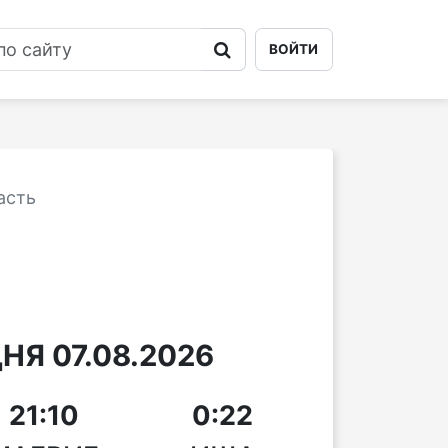
ВОЙТИ
асть
НЯ 07.08.2026
21:10
0:22