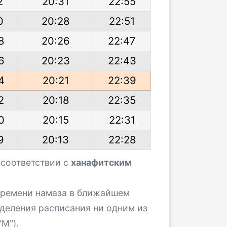
2
20:31
22:55
0
20:28
22:51
8
20:26
22:47
6
20:23
22:43
4
20:21
22:39
2
20:18
22:35
0
20:15
22:31
9
20:13
22:28
 соответствии с
ханафитским
 времени намаза в ближайшем
деления расписания ни одним из
М").