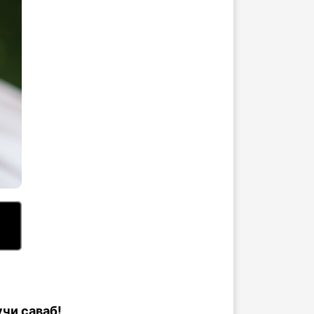
чи саваб!