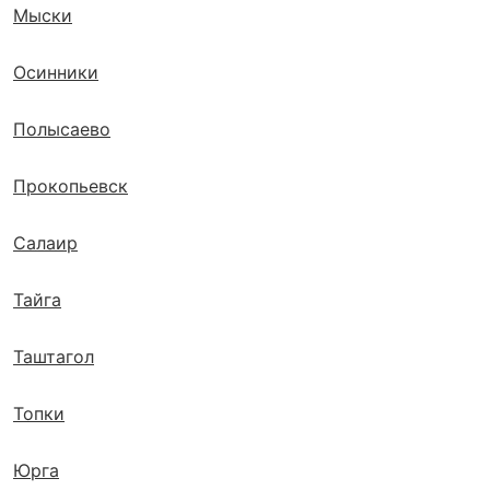
Мыски
Осинники
Полысаево
Прокопьевск
Салаир
Тайга
Таштагол
Топки
Юрга