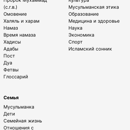
Пророк Мухаммад
Культура
(с.г.в.)
Мусульманская этика
Омовение
Образование
Халяль и харам
Медицина и здоровье
Намаз
Наука
Время намаза
Экономика
Хадисы
Спорт
Адабы
Исламский сонник
Пост
Дуа
Фетвы
Глоссарий
Семья
Мусульманка
Дети
Семейная жизнь
Отношения с