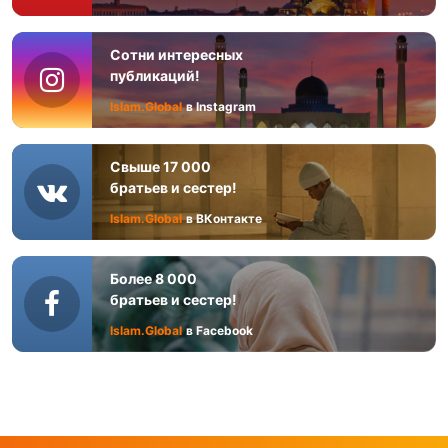
Сотни интересных
публикаций!
Islam.Global
в Instagram
Свыше 17 000
братьев и сестер!
Islam.Global
в ВКонтакте
Более 8 000
братьев и сестер!
Islam.Global
в Facebook