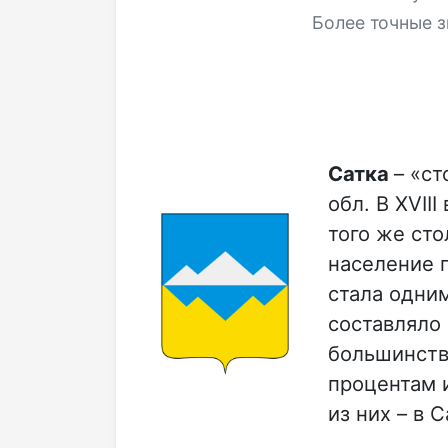
Более точные з
Сатка
– «с
обл. В XVII
того же сто
население 
стала одним
составляло 
большинств
процентам 
из них – в 