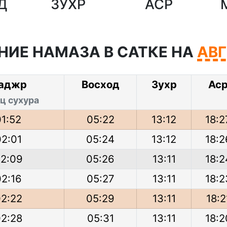
Д
ЗУХР
АСР
НИЕ НАМАЗА В САТКЕ НА
АВГ
аджр
Восход
Зухр
Ас
ц сухура
01:52
05:22
13:12
18:2
02:01
05:24
13:12
18:2
2:09
05:26
13:11
18:2
02:16
05:27
13:11
18:2
2:22
05:29
13:11
18:2
2:28
05:31
13:11
18:2