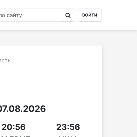
ВОЙТИ
асть
7.08.2026
20:56
23:56