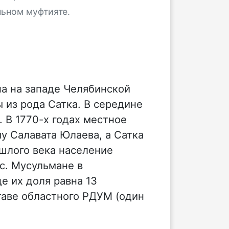
льном муфтияте.
а на западе Челябинской
ы из рода Сатка. В середине
. В 1770-х годах местное
у Салавата Юлаева, а Сатка
ошлого века население
ыс. Мусульмане в
е их доля равна 13
таве областного РДУМ (один