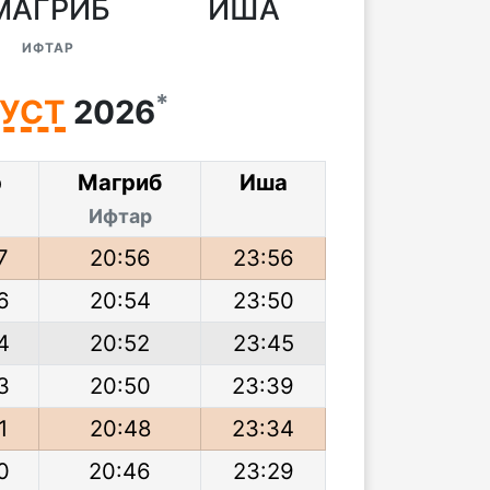
МАГРИБ
ИША
ИФТАР
*
УСТ
2026
р
Магриб
Иша
Ифтар
7
20:56
23:56
6
20:54
23:50
4
20:52
23:45
3
20:50
23:39
1
20:48
23:34
0
20:46
23:29