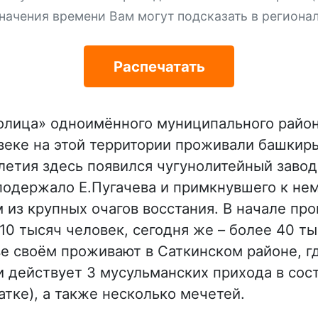
начения времени Вам могут подсказать в региона
Распечатать
толица» одноимённого муниципального район
I веке на этой территории проживали башкир
летия здесь появился чугунолитейный завод
подержало Е.Пугачева и примкнувшего к нем
 из крупных очагов восстания. В начале пр
10 тысяч человек, сегодня же – более 40 т
е своём проживают в Саткинском районе, гд
и действует 3 мусульманских прихода в сос
Сатке), а также несколько мечетей.