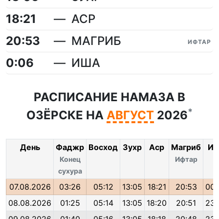
18:21
АСР
20:53
МАГРИБ
ИФТАР
0:06
ИША
РАСПИСАНИЕ НАМАЗА В
*
ОЗЁРСКЕ НА
АВГУСТ
2026
День
Фаджр
Восход
Зухр
Аср
Магриб
Иш
Конец
Ифтар
сухура
07.08.2026
03:26
05:12
13:05
18:21
20:53
00:
08.08.2026
01:25
05:14
13:05
18:20
20:51
23: