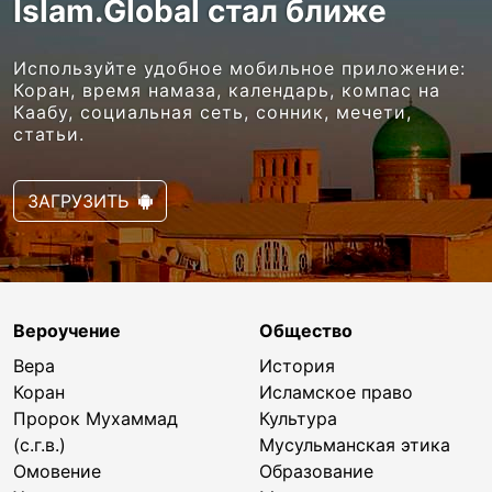
Islam.Global стал ближе
Используйте удобное мобильное приложение:
Коран, время намаза, календарь, компас на
Каабу, социальная сеть, сонник, мечети,
статьи.
ЗАГРУЗИТЬ
Вероучение
Общество
Вера
История
Коран
Исламское право
Пророк Мухаммад
Культура
(с.г.в.)
Мусульманская этика
Омовение
Образование