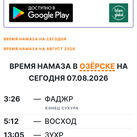
ВРЕМЯ НАМАЗА
НА СЕГОДНЯ
ВРЕМЯ НАМАЗА
НА АВГУСТ 2026
ВРЕМЯ НАМАЗА В
ОЗЁРСКЕ
НА
СЕГОДНЯ 07.08.2026
3:26
ФАДЖР
КОНЕЦ СУХУРА
5:12
ВОСХОД
13:05
ЗУХР