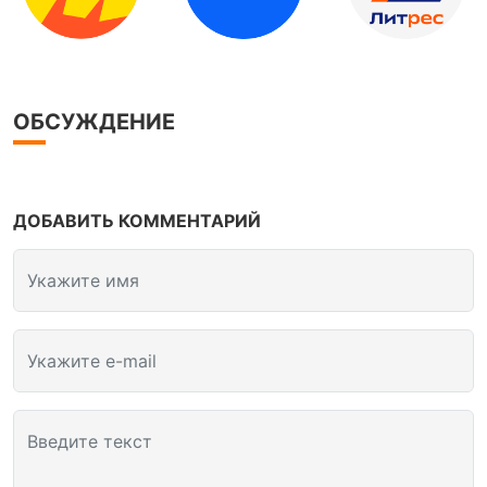
ОБСУЖДЕНИЕ
ДОБАВИТЬ КОММЕНТАРИЙ
Укажите имя
Укажите e-mail
Введите текст