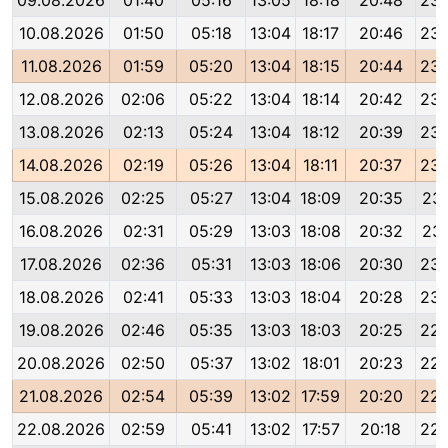
09.08.2026
01:40
05:16
13:05
18:18
20:48
23:
10.08.2026
01:50
05:18
13:04
18:17
20:46
23:
11.08.2026
01:59
05:20
13:04
18:15
20:44
23:
12.08.2026
02:06
05:22
13:04
18:14
20:42
23:
13.08.2026
02:13
05:24
13:04
18:12
20:39
23:
14.08.2026
02:19
05:26
13:04
18:11
20:37
23:
15.08.2026
02:25
05:27
13:04
18:09
20:35
23:
16.08.2026
02:31
05:29
13:03
18:08
20:32
23:
17.08.2026
02:36
05:31
13:03
18:06
20:30
23:
18.08.2026
02:41
05:33
13:03
18:04
20:28
23:
19.08.2026
02:46
05:35
13:03
18:03
20:25
22:
20.08.2026
02:50
05:37
13:02
18:01
20:23
22:
21.08.2026
02:54
05:39
13:02
17:59
20:20
22:
22.08.2026
02:59
05:41
13:02
17:57
20:18
22: