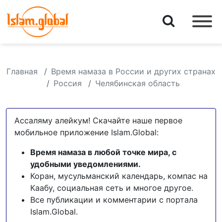
Главная
Время намаза в России и других странах
Россия
Челябинская область
Ассаляму алейкум! Скачайте наше первое
мобильное приложение Islam.Global:
Время намаза в любой точке мира, с
удобными уведомлениями.
Коран, мусульманский календарь, компас на
Каабу, социальная сеть и многое другое.
Все публикации и комментарии с портала
Islam.Global.