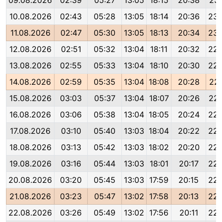
09.08.2026
02:39
05:27
13:05
18:15
20:38
23:
10.08.2026
02:43
05:28
13:05
18:14
20:36
23:
11.08.2026
02:47
05:30
13:05
18:13
20:34
23:
12.08.2026
02:51
05:32
13:04
18:11
20:32
22:
13.08.2026
02:55
05:33
13:04
18:10
20:30
22:
14.08.2026
02:59
05:35
13:04
18:08
20:28
22:
15.08.2026
03:03
05:37
13:04
18:07
20:26
22:
16.08.2026
03:06
05:38
13:04
18:05
20:24
22:
17.08.2026
03:10
05:40
13:03
18:04
20:22
22:
18.08.2026
03:13
05:42
13:03
18:02
20:20
22:
19.08.2026
03:16
05:44
13:03
18:01
20:17
22:
20.08.2026
03:20
05:45
13:03
17:59
20:15
22:
21.08.2026
03:23
05:47
13:02
17:58
20:13
22:
22.08.2026
03:26
05:49
13:02
17:56
20:11
22: