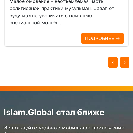
Малое омовение – неотъемлемая часть
религиозной практики мусульман. Савап от
вуду можно увеличить с помощью
специальной мольбы.
ПОДРОБНЕЕ →
Islam.Global стал ближе
Используйте удобное мобильное приложение: