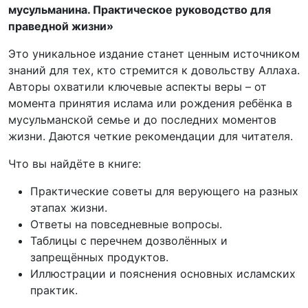
мусульманина. Практическое руководство для
праведной жизни»
Это уникальное издание станет ценным источником
знаний для тех, кто стремится к довольству Аллаха.
Авторы охватили ключевые аспекты веры – от
момента принятия ислама или рождения ребёнка в
мусульманской семье и до последних моментов
жизни. Даются четкие рекомендации для читателя.
Что вы найдёте в книге:
Практические советы для верующего на разных
этапах жизни.
Ответы на повседневные вопросы.
Таблицы с перечнем дозволённых и
запрещённых продуктов.
Иллюстрации и пояснения основных исламских
практик.