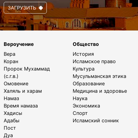
ЗАГРУЗИТЬ
Вероучение
Общество
Вера
История
Коран
Исламское право
Пророк Мухаммад
Культура
(с.г.в.)
Мусульманская этика
Омовение
Образование
Халяль и харам
Медицина и здоровье
Намаз
Наука
Время намаза
Экономика
Хадисы
Спорт
Адабы
Исламский сонник
Пост
Дуа