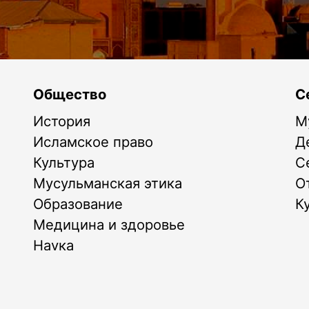
Общество
С
История
М
Исламское право
Д
Культура
С
Мусульманская этика
О
Образование
К
Медицина и здоровье
Наука
Экономика
Спорт
Исламский сонник