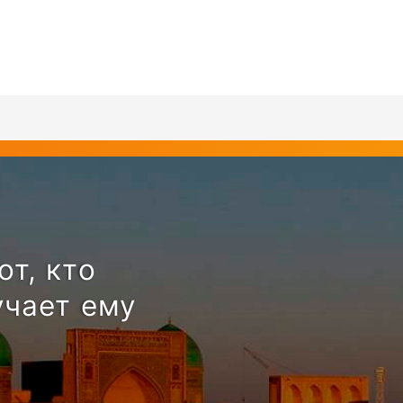
от, кто
учает ему