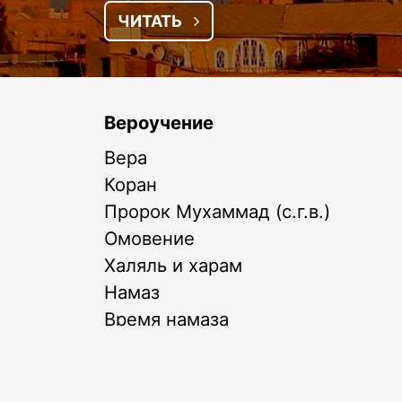
ЧИТАТЬ
Вероучение
Вера
Коран
Пророк Мухаммад (с.г.в.)
Омовение
Халяль и харам
Намаз
Время намаза
Хадисы
Адабы
Пост