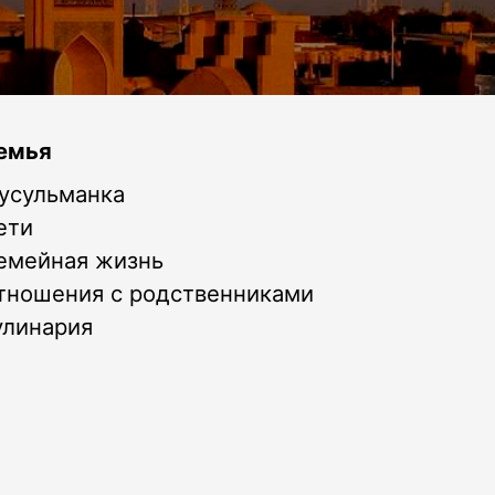
емья
усульманка
ети
емейная жизнь
тношения с родственниками
улинария