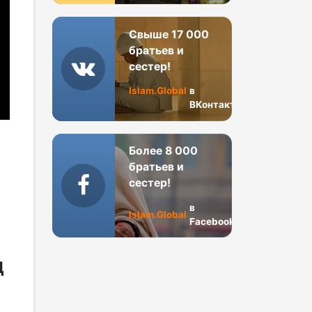
Свыше 17 000
братьев и
сестер!
Islam.Global
в
ВКонтакте
Более 8 000
братьев и
сестер!
в
Islam.Global
Facebook
Д