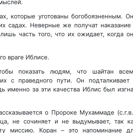
мыслей.
ах, которые уготованы богобоязненным. О
их садах. Неверные же получат наказание
 лишь часть того, что их ожидает, когда о
го враге Иблисе.
чтобы показать людям, что шайтан все
их с праведного пути. Он подталкивает
дь именно за эти качества Иблис был изгн
ссказывается о Пророке Мухаммаде (с.г.в.
ца, не сочиняет и не выдумывает, так к
ту миссию. Коран – это напоминание д