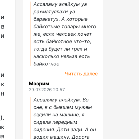
Ассаламу алейкум уа
рахматуллахи уа
ни
баракатух. А которые
 в
байкотные товары много
же, если человек хочет
ни
есть байкотное что-то,
тогда будет ли грех и
насколько нельзя есть
байкотное
Читать далее
ми
 к
Мээрим
29.07.2026 20:57
ан
Ассаляму алейкум. Во
сне, я с бывшем мужем
ездили на машине, я
).
сидела передным
ак
сидения. Дети зади. А он
ля
водил машину. Дорога