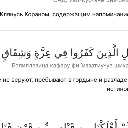
 Клянусь Кораном, содержащим напоминани
لِ الَّذِينَ كَفَرُوا فِي عِزَّةٍ وَشِقَاقٍ
Балиллазина кафару фи ’иззатиу-уа шик
е не веруют, пребывают в гордыне и разладе
истино
مْ أَهْلَكْنَا مِن قَبْلِهِم مِّن قَرْنٍ فَنَا