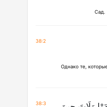
Сад.
38:2
Однако те, которы
38:3
دَوْا وَلَاتَ حِينَ