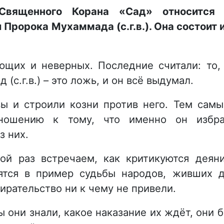
Священного Корана «Сад» относится
Пророка Мухаммада (с.г.в.). Она состоит 
ющих и неверных. Последние считали: то,
с.г.в.) – это ложь, и он всё выдумал.
вы и строили козни против него. Тем сам
тношению к тому, что именно он избр
з них.
ой раз встречаем, как критикуются деян
ятся в пример судьбы народов, живших 
ирательство ни к чему не привели.
бы они знали, какое наказание их ждёт, они 