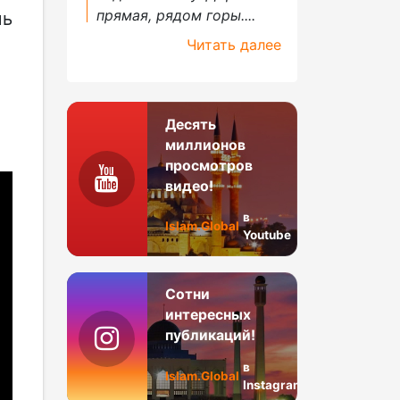
прямая, рядом горы....
шь
Читать далее
Десять
миллионов
просмотров
видео!
в
Islam.Global
Youtube
Сотни
интересных
публикаций!
в
Islam.Global
Instagram