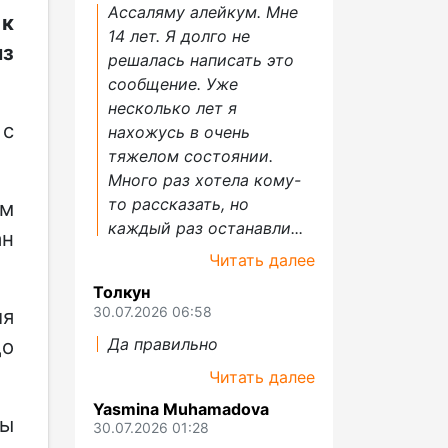
Ассаляму алейкум. Мне
 к
14 лет. Я долго не
из
решалась написать это
сообщение. Уже
несколько лет я
 с
нахожусь в очень
тяжелом состоянии.
Много раз хотела кому-
то рассказать, но
ым
каждый раз останавли...
ан
Читать далее
Толкун
30.07.2026 06:58
ия
до
Да правильно
Читать далее
Yasmina Muhamadova
бы
30.07.2026 01:28