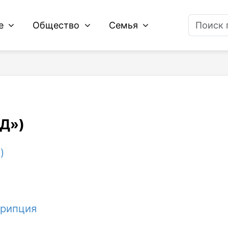
ие
Общество
Семья
АД»)
)
крипция