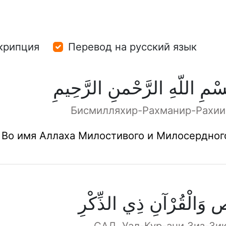
крипция
Перевод на русский язык
سْمِ اللّهِ الرَّحْمنِ الرَّحِيمِ
Бисмилляхир-Рахманир-Рахи
Во имя Аллаха Милостивого и Милосердног
وَالْقُرْآنِ ذِي الذِّكْرِ
САД. Уал-Кур-ани Зиз-Зи