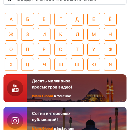
А
Б
В
Г
Д
Е
Ё
Ж
З
И
К
Л
М
Н
О
П
Р
С
Т
У
Ф
Х
Ц
Ч
Ш
Щ
Ю
Я
Десять миллионов
просмотров видео!
Islam.Global
в Youtube
Сотни интересных
публикаций!
Islam.Global
в Instagram