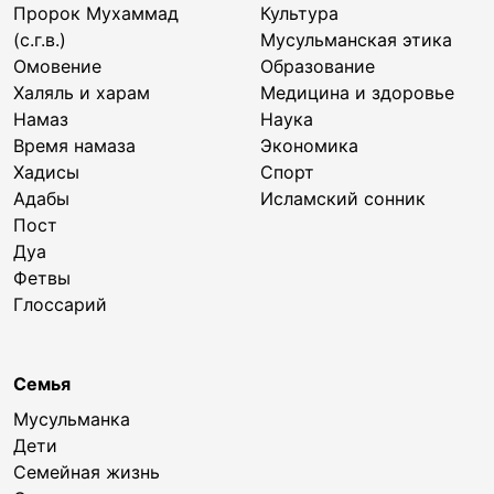
Пророк Мухаммад
Культура
(с.г.в.)
Мусульманская этика
Омовение
Образование
Халяль и харам
Медицина и здоровье
Намаз
Наука
Время намаза
Экономика
Хадисы
Спорт
Адабы
Исламский сонник
Пост
Дуа
Фетвы
Глоссарий
Семья
Мусульманка
Дети
Семейная жизнь