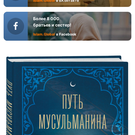
Islam.Global
в ВКонтакте
Более 8 000
братьев и сестер!
Islam.Global
в Facebook