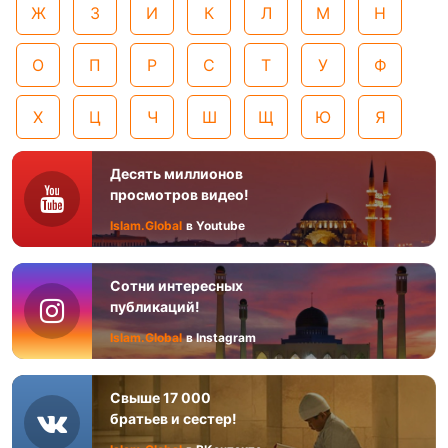
Ж
З
И
К
Л
М
Н
О
П
Р
С
Т
У
Ф
Х
Ц
Ч
Ш
Щ
Ю
Я
Десять миллионов
просмотров видео!
Islam.Global
в Youtube
Сотни интересных
публикаций!
Islam.Global
в Instagram
Свыше 17 000
братьев и сестер!